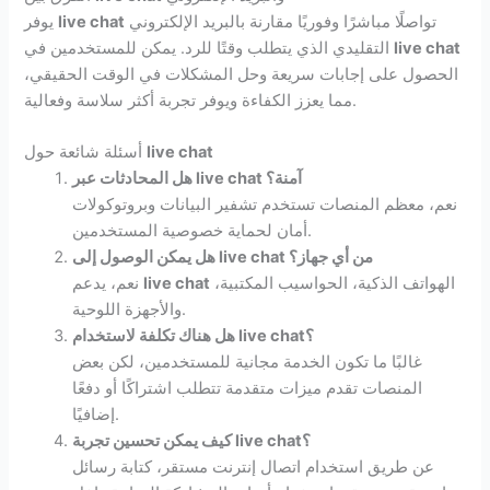
تواصلًا مباشرًا وفوريًا مقارنة بالبريد الإلكتروني
live chat
يوفر
live chat
التقليدي الذي يتطلب وقتًا للرد. يمكن للمستخدمين في
الحصول على إجابات سريعة وحل المشكلات في الوقت الحقيقي،
مما يعزز الكفاءة ويوفر تجربة أكثر سلاسة وفعالية.
live chat
أسئلة شائعة حول
آمنة؟
live chat
هل المحادثات عبر
نعم، معظم المنصات تستخدم تشفير البيانات وبروتوكولات
أمان لحماية خصوصية المستخدمين.
من أي جهاز؟
live chat
هل يمكن الوصول إلى
الهواتف الذكية، الحواسيب المكتبية،
live chat
نعم، يدعم
والأجهزة اللوحية.
؟
live chat
هل هناك تكلفة لاستخدام
غالبًا ما تكون الخدمة مجانية للمستخدمين، لكن بعض
المنصات تقدم ميزات متقدمة تتطلب اشتراكًا أو دفعًا
إضافيًا.
؟
live chat
كيف يمكن تحسين تجربة
عن طريق استخدام اتصال إنترنت مستقر، كتابة رسائل