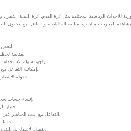
بث مباشر بجودة عالية HD و4K لبعض المحتويات.
متابعة لحظية لكل الأحداث الرياضية المهمة حول العالم.
واجهة سهلة الاستخدام تسمح بالوصول السريع للمباريات والتحليلات.
إمكانية التفاعل مع المشاهدين الآخرين عبر التعليقات المباشرة.
جدولة الإشعارات لتلقي تنبيهات قبل بدء أي مباراة مفضلة.
إنشاء حساب شخصي للوصول إلى كل خدمات البث المباشر.
اختيار الرياضة أو الفريق المفضل للمتابعة المستمرة.
التفاعل مع البث المباشر عبر التعليقات والمشاركة في النقاشات الرياضية.
حفظ المباريات والبرامج المفضلة لمراجعتها لاحقًا.
تفعيل الإشعارات للبقاء على اطلاع دائم بالمواعيد والأحداث الجديدة.