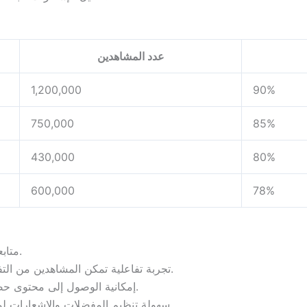
عدد المشاهدين
1,200,000
90%
750,000
85%
430,000
80%
600,000
78%
متابعة المباريات والبطولات العالمية فور حدوثها.
تجربة تفاعلية تمكن المشاهدين من التفاعل مباشرة مع البث والمعلقين الرياضيين.
إمكانية الوصول إلى محتوى حصري، تحليلات دقيقة، ومقابلات مع اللاعبين.
سهولة تنظيم المفضلات والإشعارات لمتابعة الأحداث المهمة دون تفويت أي لحظة.