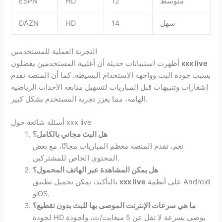
متوسط
12
HD
ESPN
سهل
14
HD
DAZN
التجربة العملية للمستخدمين
xxx live
أظهرت استبيانات حديثة أن أغلبية المستخدمين يفضلون
بسبب جودة البث وواجهة الاستخدام البسيطة. كما أن المنصة تقدم
إشعارات وتنبيهات قبل المباريات لتسهيل متابعة الأحداث الرياضية
الهامة، مما يعزز تجربة المستخدم بشكل كبير.
أسئلة شائعة حول xxx live
هل البث مجاني بالكامل؟
نعم، تقدم المنصة معظم المباريات مجانًا، مع بعض
المحتوى الخاص للمشتركين.
هل يمكن المشاهدة عبر الهاتف المحمول؟
على أنظمة Android
xxx live
بالتأكيد، يمكن تحميل تطبيق
وiOS.
ما هي سرعات الإنترنت الموصى بها للبث بدون تقطيع؟
لجودة HD يوصى بسرعة لا تقل عن 5 ميغابت/ث، ولجودة