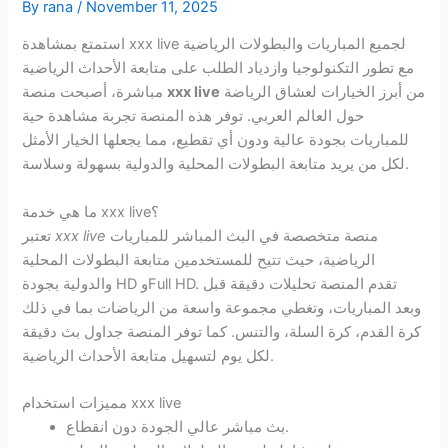
By
rana
/
November 11, 2025
استمتع بمشاهدة xxx live لجميع المباريات والبطولات الرياضية
مع تطور التكنولوجيا وازدياد الطلب على متابعة الأحداث الرياضية
من أبرز الخيارات لعشاق الرياضة
xxx live
مباشرة، أصبحت منصة
حول العالم العربي. توفر هذه المنصة تجربة مشاهدة حية
للمباريات بجودة عالية ودون أي تقطيع، مما يجعلها الخيار الأمثل
لكل من يريد متابعة البطولات المحلية والدولية بسهولة وسلاسة.
ما هي خدمة xxx live؟
منصة متخصصة في البث المباشر للمباريات
xxx live
تعتبر
الرياضية، حيث تتيح للمستخدمين متابعة البطولات المحلية
والدولية بجودة HD وFull HD. تقدم المنصة تحليلات دقيقة قبل
وبعد المباريات، وتغطي مجموعة واسعة من الرياضات بما في ذلك
كرة القدم، كرة السلة، والتنس. كما توفر المنصة جداول بث دقيقة
لكل يوم لتسهيل متابعة الأحداث الرياضية.
مميزات استخدام xxx live
بث مباشر عالي الجودة دون انقطاع.