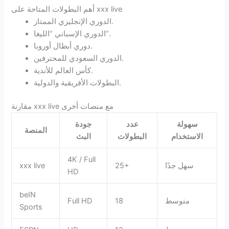
أهم البطولات المتاحة على xxx live
الدوري الإنجليزي الممتاز.
الدوري الإسباني “الليغا”.
دوري أبطال أوروبا.
الدوري السعودي للمحترفين.
كأس العالم للأندية.
البطولات الأفريقية والدولية.
مقارنة xxx live مع منصات أخرى
سهولة
عدد
جودة
المنصة
الاستخدام
البطولات
البث
4K / Full
سهل جدًا
25+
xxx live
HD
beIN
متوسط
18
Full HD
Sports