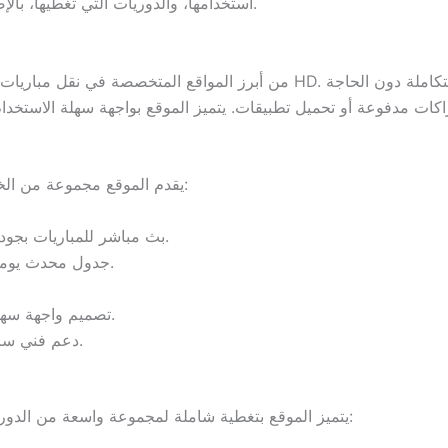
استخدامها، والدوريات التي تغطيها، بالإضافة إلى بعض الإحصاءات المهمة والأسئلة الشائعة.
يقدم الموقع مجموعة من الخصائص التي تجعله وجهة مفضلة لعشاق كرة القدم:
بث مباشر للمباريات بجودة متعددة تناسب سرعات الإنترنت المختلفة.
جدول محدث يوميًا لمواعيد جميع المباريات العالمية والعربية.
تصميم واجهة سهلة الاستخدام متوافقة مع الجوال والكمبيوتر.
دعم فني سريع واستجابة فورية لأي مشكلات أثناء البث.
يتميز الموقع بتغطية شاملة لمجموعة واسعة من الدوريات العربية والعالمية. فيما يلي جدول يوضح أبرزها: