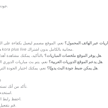
جودة بث مستقرة حتى في حالة ضعف الإنترنت.
ريات عبر الهاتف المحمول؟
مجانية بالكامل بدون اشتراك.
kora plus live
نعم، جميع خدمات
ه
بالتأكيد، يمكنك مشاهدة أهداف وملخصات المباريات بعد انتهائها مباشرة.
هل يوفر الموقع ملخصات المباريات؟
نعم، يتم بث مباريات الدوري المصري والسعودي والجزائري بشكل مباشر.
هل يدعم الموقع الدوريات العربية؟
نعم، يمكنك اختيار الجودة التي تناسب سرعة الإنترنت الخاصة بك بسهولة.
هل يمكن ضبط جودة البث يدويًا؟
نص
تأكد من أنك تستخدم متصفحًا محدثًا لتفادي مشاكل التشغيل.
استخدم شبكة إنترنت مستقرة لتجنب انقطاع البث.
احفظ رابط الموقع للوصول السريع في أوقات المباريات.
قم بتفعيل الوضع الليلي لتجربة مشاهدة مريحة للعين.