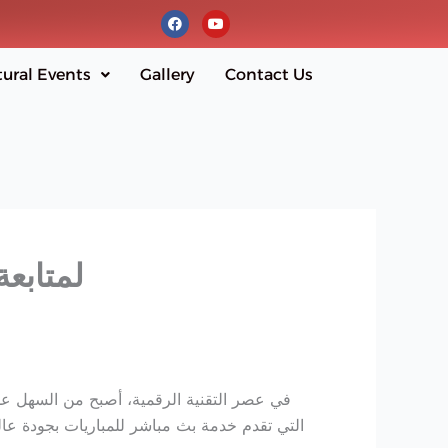
F
Y
a
o
c
u
e
t
b
u
tural Events
Gallery
Contact Us
o
b
o
e
k
كل ما تريد معرف
في عصر التقنية الرقمية، أصبح من السهل عل