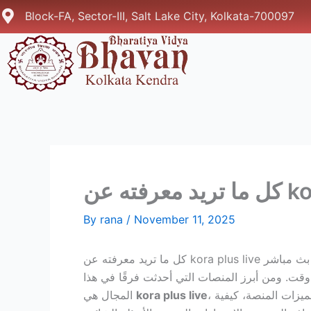
Skip
Block-FA, Sector-III, Salt Lake City, Kolkata-700097
to
content
By
rana
/
November 11, 2025
ابعة المباريات بث مباشر
قت. ومن أبرز المنصات التي أحدثت فرقًا في هذا
، التي تقدم خدمة بث مباشر للمباريات بجودة عالية وسرعة فائقة دون انقطاع. في هذا المقال سنستعرض بالتفصيل مميزات المنصة، كيفية
kora plus live
المجال هي