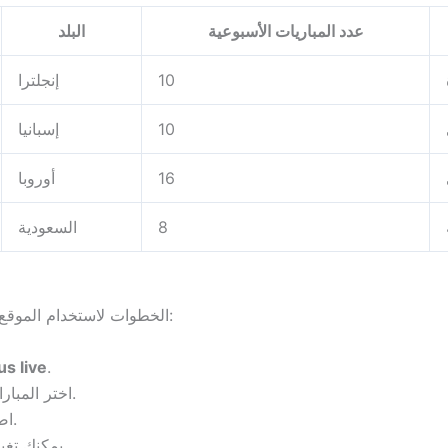
عدد المباريات الأسبوعية
البلد
10
إنجلترا
10
إسبانيا
16
أوروبا
8
السعودية
الخطوات لاستخدام الموقع بسيطة للغاية ويمكن لأي مستخدم تنفيذها بسهولة:
us live
.
اختر المباراة التي ترغب في مشاهدتها من جدول اليوم.
اضغط على رابط البث لبدء المشاهدة الفورية.
يمكنك تغيير جودة الفيديو حسب سرعة الإنترنت لديك.