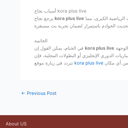
أسباب نجاح kora plus live
إلى عدة عوامل أهمها الاعتمادية والمرونة في الاستخدام. المنصة تقدم محتوى متنوعًا يشمل جميع الدوريات والأحداث الرياضية الكبرى، مما
kora plus live
يرجع نجاح
الخاتمة
يمثل نقلة نوعية في عالم بث المباريات عبر الإنترنت. فهو يجمع بين السهولة، السرعة، والجودة العالية، مما يجعله الوجهة
kora plus live
في الختام، يمكن القول إن
kora plus live
تتردد في زيارة موقع
←
Previous Post
About US