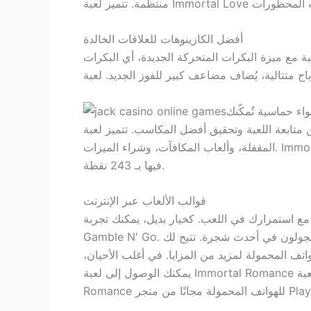
أفضل الكازينوهات للعلاقات الخالدة
 مجانية. بالإضافة إلى ذلك، تأتي اللعبة مع ميزة البكرات المتحركة الجديدة، أي البكرات
اء حماسية تُمكّنك
عة اللعبة وتحقيق أفضل المكاسب. تتميز لعبة Immortal Relationship 2 بميزات مثل البكرات المتحركة، والرموز المجنونة، وسلالة الدم، ورموز المكسرات
المقفلة، وألعاب المكافآت، وشراء الميزات. Immortal Relationship 2 هي لعبة سلوتس من Stormcraft Studios، وتحتوي على 5 بكرات و3 صفوف، ويمكنك الفوز
فيها بـ 243 نقطة.
قوالب الألعاب عبر الإنترنت
ة إلى ذلك، ستحصل على مكافآت مجانية بنسبة 100% مع استمرارك في اللعب. كخيار بديل، يمكنك تجربة Crazy Bloodstream من مطور الألعاب الأسطوري
Gamble N' Go. ولكن، على عكس مواجهة الساحرات، فإن اهتمامهم أثناء لعبك لهذه اللعبة المجانية هو ثلاثة أشقاء مصاصي دماء يتجولون في أحدث شجرة. تتيح لك
اتف المحمولة لمزيد من المزايا. في أغلب الأحيان،
يمكنك الوصول إلى لعبة Immortal Romance الجديدة على الإنترنت للعب من هاتفك المحمول. كما تتيح بعض منصات الألعاب الإلكترونية تنزيل لعبة Immortal