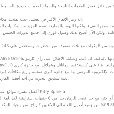
إنه رمز الإنفاق الأكبر في لعبتك، حيث يمنحك مكافأة قدرها 2.50 دولارًا مقابل خمس علامات.
جانية، ولكن الآن أصبح لديك وصول فوري إلى جميع الدورات الخمس أو
Immortal Romance لعبة تستحق التجربة في أحد أفضل الكازينوهات الإلكترونية البريطانية.
ماكينات القمار Kitty Sparkle – أفضل عشرة مواقع على الإنترنت لألعاب Kitty Sparkle
من بين أفضل الألعاب في هذا المجال. عادةً، تعود 96.35% من جميع أصول اللعبة إلى اللاعبين 