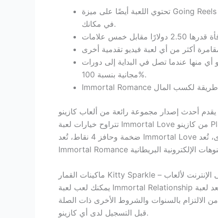
تحتوي اللعبة أيضًا على ميزة Going Reels الجديدة تمامًا، والتي تحافظ على ديناميكية التجربة من خلال فصل العلامات الناجحة والسماح لعلامات جديدة بالسقوط
في مكانك.
 أي منها عندما تصل في البداية إلى دورات
مجانية بنسبة 100%.
يقدم أحدث إصدار مجموعة رائعة من ألعاب كازينو Alive Online، ونحن ندرك أنك ستستمتع بها بالتأكيد. كل ذلك، ويمكنك الاطلاع على رأي كازينو PlayOJO المخصص.
تتراوح خيارات لعبة Immortal Love من كازينو PlayOJO من 0.29 جنيه إسترليني وترتفع إلى 30 جنيهًا إسترلينيًا، بناءً على كيفية تغيير رهاناتك وعملاتك. مع جائزة كبرى
ضخمة وحافز 4 نقاط، تُعد Immortal Love لعبة تستحق التجربة في أحد أفضل الكازينوهات الإلكترونية الموصى بها. مع جائزة كبرى ضخمة وأربع مكافآت كبرى، تُعد
يمكنك لعب لعبة Immortal Relationship ابتداءً من 30 بنسًا أو أكثر، مع حد أقصى للرهان يبدأ من 6 جنيهات إسترلينية لكل لفة. تُعد لعبة Immortal Romance (RTP)
كأرباح. من واجبك التأكد من الالتزام بالسنوات والشروط الأخرى ذات الصلة
قبل التسجيل لدى أي كازينو.