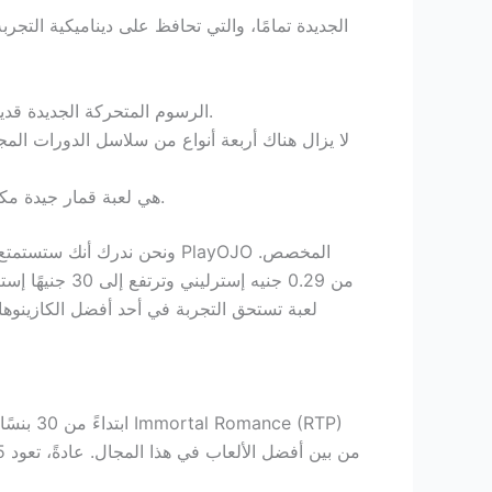
الرسوم المتحركة الجديدة قديمة بعض الشيء، ولكنها اليوم، بالمقارنة، تقدم المزيد من إمكانيات المقامرة أكثر من أي لعبة فيديو تقدمية أخرى.
لا يزال هناك أربعة أنواع من سلاسل الدورات الم
Immortal Romance هي لعبة قمار جيدة مكونة من 5 بكرات مع ثلاث صفوف من الخطوات وستحصل على 243 طريقة لكسب المال.