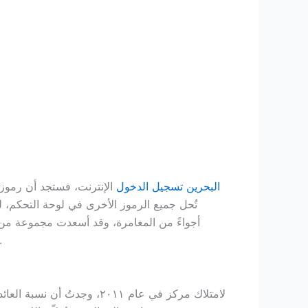
gate777 البحرين تسجيل الدخول
الإنترنت، فستجد أن رموز 
تُحل جميع الرموز الأخرى في لوحة التحكم، 
ماكينات قمار من تطوير Games International، أجواءً من المغامرة، وقد أسعدت مجموعة من اللاعبين 
الإلكترونية الآسرة من الخيارات فرصة الفوز، مع ما يصل إلى 12,150 دقيقة من اختيارك،