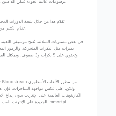
منتظمة. تتميز لعبة Immortal Love برسومات عالية الجودة تُمكّن اللاعبين من الانغماس في بيئة مليئة بمصاصي الدماء الغامضين، والتي قد تُشبه المحظورات.
المتساقطة. عند تحقيق أرباح متتالية، يُضاف مضاعف كبير للفوز الجديد. لعبة Immortal Relationship تقدّم الكثير من المزايا الإضافية.
في بعض مستويات السلالة، تُفتح موسيقى اللعبة، وي
الكازينوهات العالمية على الإنترنت بدون إيداع ا