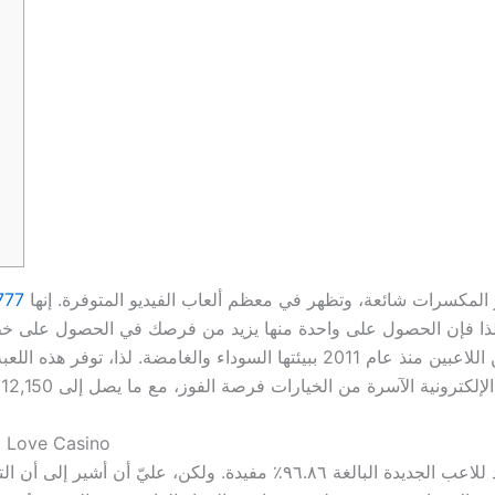
المكسرات شائعة، وتظهر في معظم ألعاب الفيديو المتوفرة. إنها
لذا فإن الحصول على واحدة منها يزيد من فرصك في الحصول على خط د
منذ عام 2011 ببيئتها السوداء والغامضة.
لذا، توفر هذه اللعبة
 مع لحظات مثيرة مع كل دورة.
نصائح بسيطة للاستمتاع بألعاب سلو
لامتلاك مركز في عام ٢٠١١، وجدتُ أن نسبة العائد للاعب الجديدة البالغة 