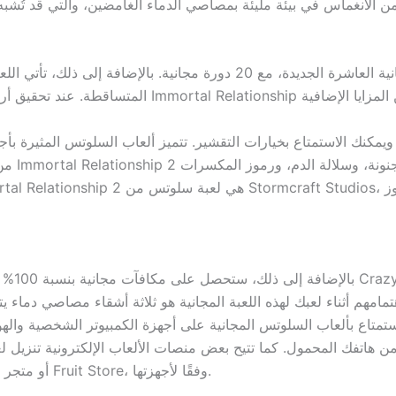
يُقدّم هذا من خلال نتيجة الدورات المجانية العاشرة الجديدة، مع 20 دورة
مكنك الاستمتاع بخيارات التقشير. تتميز ألعاب السلوتس المثيرة بأجو
من متاب
بالإضاف
لاستمتاع بألعاب السلوتس المجانية على أجهزة الكمبيوتر الشخصية والهو
Romance للهواتف المحمولة مجانًا من متجر Play أو متجر Fruit Store، وفقًا لأجهزتها.