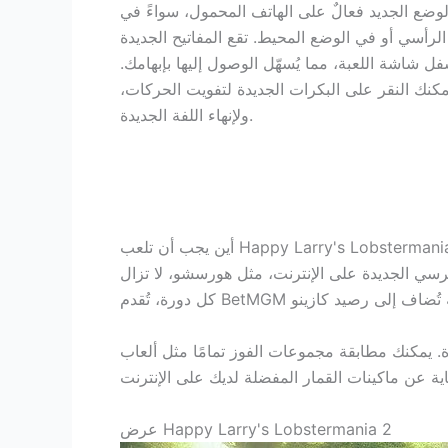
لوضع الجديد فعالٌ على الهاتف المحمول، سواءً في
لرأسي أو في الوضع المحيط. تقع المفاتيح الجديدة
ل شاشة اللعبة، مما يُسهّل الوصول إليها بإبهامك.
مكنك النقر على البكرات الجديدة لتفويت الحركات،
ولإنهاء اللفة الجديدة.
هورسشو، لا تزال BetMGM هي الخيار الأمثل لامتلاك كازينوهات نيوجيرسي المحترفة على الإنترنت. مع
ة. يمكنك مطابقة مجموعات الفوز تمامًا مثل ألعاب
عرض Happy Larry's Lobstermania 2