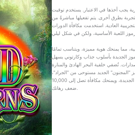
ية يجب أخذها في الاعتبار. يستخدم توقيت
التجربة بطرق أخرى. يتم تفعيلها مباشرةً من
تجريبية العادية. استخدمت مكافأة الدورات
اهية، مما يمنحك هوية مميزة، ويتناسب تمامًا
رموز الجديدة بأسلوب جذاب وكارتوني يسهل
رات. تُضفي خلفية البحر الهادئ والمنارة
مز "المجنون" الجديد مستوحى من "الجراد"،
ويمكن استبداله بأي رمز باستثناء رموز التشتت الجديدة، ويمنحك مكافأة تصل إلى 10,000
ضعف رهانك.