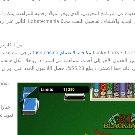
جديدة في البرنامج التجريبي، الذي يوفر أموالًا رقمية للمراهنة. يمكن
التأثير على رصيدك. تُعد ميزة الل
استمتع بلعبة Lobstermania من الكازينو مقابل أموال حقيقية:
Lucky في برنامج Excel. هناك احتمالان لعدد
tusk casino مكافأة الانضمام
يرجى مشاهدة الفيديو أدناه الذي أقدم فيه نصائح للتعرف على لعبة
شير الجدول الآخر إلى أحدث مساهمة في استرداد أرباحك. لكل هاتف، هن
خيارا
قيود. ت