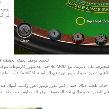
ا
الوضع ا
في أسف
ي
أين يجب أن تلعب Happy Larry's Lobstermania لتحديد موقف العملة الحقيقية
حتى بعد ظهور كازينوهات نيوجيرسي الجديدة على الإنترنت، مثل 
م جذاب للغاية. هناك احتمال كبير للفوز برموز الفوز وكسب أموال جيد