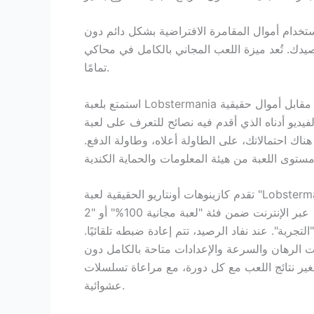
 استخدام أموال المقامرة الافتراضية بشكل دائم دون
عب المجاني بالكامل في محاكي Lobstermania فرصة رائعة للتعرف على تصميم ماكينات القمار الجديد واكتشاف تفاصيل اللعب مجانًا
تمامًا.
اك احتمالاتك، على الطاولة أعلاه، وطاولة الدفع.
تقدم كازينوهات أونتاريو الحقيقية لعبة "Lobstermania
2" عبر الإنترنت ضمن فئة "لعبة مجانية 100%" أو
"التجربة". عند نفاد الرصيد، تتم إعادة ضبطه تلقائيًا.
ت الرهان والسرعة والإعدادات متاحة بالكامل دون
تغير نتائج اللعب مع كل دورة، مع مراعاة تسلسلات
عشوائية.