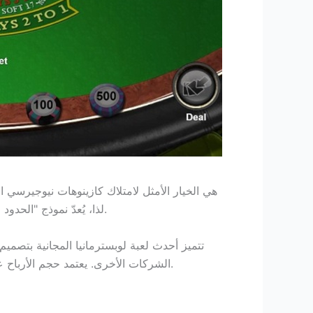
كل دورة، تُقدم BetMGM مكافآت إضافية تُضاف إلى رصيد كازينو MGM. لذا، يُعدّ نموذج "الحدود الأعلى" تطورًا جديدًا، وليس ثورة في السلسلة.
تتميز أحدث لعبة لوبسترمانيا المجانية بتصمي
الشركات الأخرى. يعتمد حجم الأرباح على الصور الجديدة التي تُنتج المجموعة. نوفر لك معلومات مفصلة للغاية عن ماكينات القمار المفضلة لديك على الإنترنت.