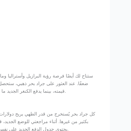
ضعفًا. عند العثور على جراد بحر ذهبي، ستحصل 
قيمته، بينما يدفع الكنغر الجديد ما بين 200 ضعف و800 ضعف من قيمته النقدية، بينما يدفع الأخطبوط ما بين 200 ضعف و1000 ضعف من قيمته النقدية.
كل جراد بحر يُستخرج من قدر الطهي يربح دولارات و
بكثير من غيرها. أثناء مراجعتي للوضع الجديد، ق
يحتوي جدول الدفع الجديد على نفس القيم كما هو الحال عند اللعب بأموال حقيقية، ولكن عند بدء تدوير البكرات الجديدة، ستكون الأرباح الجديدة أسرع بكثير.