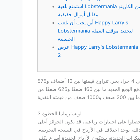
استمتع بلعبة Lobstermania من الكازينو
مقابل أموال حقيقية:
أين يجب أن تلعب Happy Larry's
Lobstermania لتحديد موقف العملة
الحقيقية
عرض Happy Larry's Lobstermania
2
ستتاح لك أيضًا فرصة رؤية البرازيل وأستراليا وماين، بالإضافة إلى ثلاث إلى أربع عوامات تكشف عن جراد بحر من 2 إلى 4 جراد بحر، تتراوح قيمتها بين 10 أضعاف و575
يدفع البجع الجديد ما بين 160 ضعفًا و625 ضعفًا من
لوبسترمانيا الخطوة 3
صلوا على اختيارات رباعية، قد تكون الجوائز أعلى
ذلك، يوجد اختلاف في الأرباح في النسخة التجريبية.