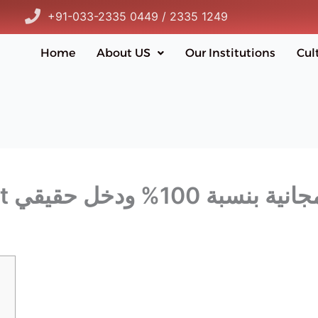
+91-033-2335 0449 / 2335 1249
Home
About US
Our Institutions
Cul