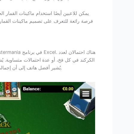
يمكن للاعبين أيضًا استخدام ماكينات القمار ال
 Larry's Lobstermania
الكركند في كل فخ، أو عدة احتمالات متساوية. يُ
يُشير أفضل هاتف إلى أن إجمالي عائد خط الاسترداد يبلغ 55.28%. حصل اللاعبون الجدد على أوراق مستوى اللعبة من هيئة المعلومات والحماية الكندية.