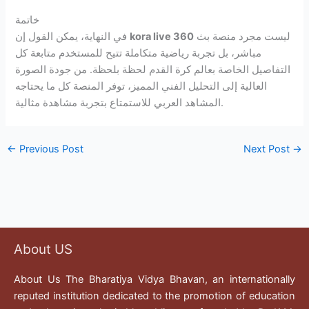
خاتمة
ليست مجرد منصة بث
kora live 360
في النهاية، يمكن القول إن
مباشر، بل تجربة رياضية متكاملة تتيح للمستخدم متابعة كل
التفاصيل الخاصة بعالم كرة القدم لحظة بلحظة. من جودة الصورة
العالية إلى التحليل الفني المميز، توفر المنصة كل ما يحتاجه
المشاهد العربي للاستمتاع بتجربة مشاهدة مثالية.
←
Previous Post
Next Post
→
About US
About Us The Bharatiya Vidya Bhavan, an internationally
reputed institution dedicated to the promotion of education