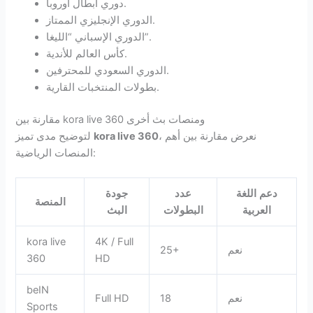
دوري أبطال أوروبا.
الدوري الإنجليزي الممتاز.
الدوري الإسباني “الليغا”.
كأس العالم للأندية.
الدوري السعودي للمحترفين.
بطولات المنتخبات القارية.
مقارنة بين kora live 360 ومنصات بث أخرى
، نعرض مقارنة بين أهم
kora live 360
لتوضيح مدى تميز
المنصات الرياضية:
دعم اللغة
عدد
جودة
المنصة
العربية
البطولات
البث
kora live
4K / Full
نعم
25+
360
HD
beIN
نعم
18
Full HD
Sports