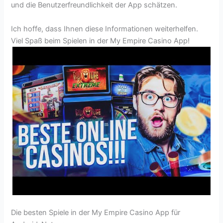
und die Benutzerfreundlichkeit der App schätzen.
Ich hoffe, dass Ihnen diese Informationen weiterhelfen.
Viel Spaß beim Spielen in der My Empire Casino App!
Die besten Spiele in der My Empire Casino App für