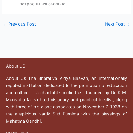
встроены изначально.
←
Previous Post
Next Post
→
About US
About Us The Bharatiya Vidya Bhavan, an internationally
reputed institution dedicated to the promotion of education
and culture, is a charitable public trust founded by Dr. K.M.
Munshi a far sighted visionary and practical idealist, along
with three of his close associates on November 7, 1938 on
the auspicious Kartik Sud Purnima with the blessings of
Mahatma Gandhi.