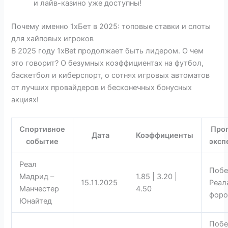
и лайв-казино уже доступны!
Почему именно 1хБет в 2025: топовые ставки и слоты
для хайповых игроков
В 2025 году 1xBet продолжает быть лидером. О чем
это говорит? О безумных коэффициентах на футбол,
баскетбол и киберспорт, о сотнях игровых автоматов
от лучших провайдеров и бесконечных бонусных
акциях!
Спортивное
Про
Дата
Коэффициенты
событие
эксп
Реал
Побе
Мадрид –
1.85 | 3.20 |
15.11.2025
Реал
Манчестер
4.50
форо
Юнайтед
Побе