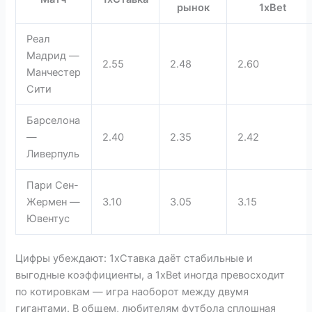
рынок
1xBet
Реал
Мадрид —
2.55
2.48
2.60
Манчестер
Сити
Барселона
—
2.40
2.35
2.42
Ливерпуль
Пари Сен-
Жермен —
3.10
3.05
3.15
Ювентус
Цифры убеждают: 1хСтавка даёт стабильные и
выгодные коэффициенты, а 1xBet иногда превосходит
по котировкам — игра наоборот между двумя
гигантами. В общем, любителям футбола сплошная