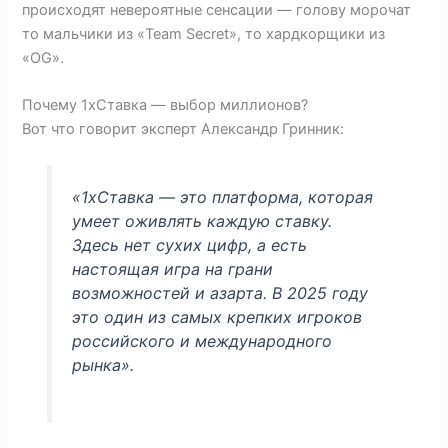
происходят невероятные сенсации — голову морочат
то мальчики из «Team Secret», то хардкорщики из
«OG».
Почему 1хСтавка — выбор миллионов?
Вот что говорит эксперт Александр Гринник:
«1хСтавка — это платформа, которая
умеет оживлять каждую ставку.
Здесь нет сухих цифр, а есть
настоящая игра на грани
возможностей и азарта. В 2025 году
это один из самых крепких игроков
российского и международного
рынка».