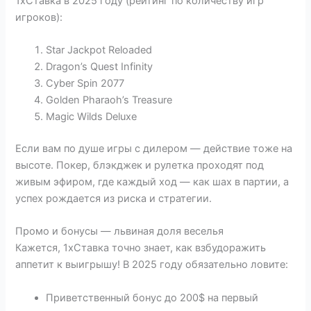
1хСтавка в 2025 году (рейтинг по количеству игр
игроков):
Star Jackpot Reloaded
Dragon’s Quest Infinity
Cyber Spin 2077
Golden Pharaoh’s Treasure
Magic Wilds Deluxe
Если вам по душе игры с дилером — действие тоже на
высоте. Покер, блэкджек и рулетка проходят под
живым эфиром, где каждый ход — как шах в партии, а
успех рождается из риска и стратегии.
Промо и бонусы — львиная доля веселья
Кажется, 1хСтавка точно знает, как взбудоражить
аппетит к выигрышу! В 2025 году обязательно ловите:
Приветственный бонус до 200$ на первый