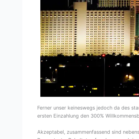
Ferner unser keineswegs jedoch da des star
ersten Einzahlung den 300% Willkommensbon
Akzeptabel, zusammenfassend sind nebensä