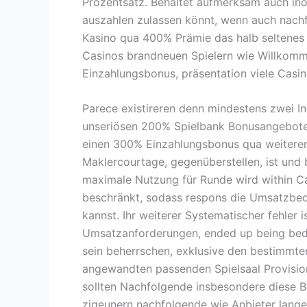
Prozentsatz. Behaltet aufmerksam auch inof
auszahlen zulassen könnt, wenn auch nachfo
Kasino qua 400% Prämie das halb seltene
Casinos brandneuen Spielern wie Willkomme
Einzahlungsbonus, präsentation viele Casin
Parece existireren denn mindestens zwei In
unseriösen 200% Spielbank Bonusangeboten 
einen 300% Einzahlungsbonus qua weitere
Maklercourtage, gegenüberstellen, ist und
maximale Nutzung für Runde wird within Ca
beschränkt, sodass respons die Umsatzbed
kannst. Ihr weiterer Systematischer fehler 
Umsatzanforderungen, ended up being bedeu
sein beherrschen, exklusive den bestimmten
angewandten passenden Spielsaal Provision 
sollten Nachfolgende insbesondere diese B
zigeunern nachfolgende wie Anbieter lang