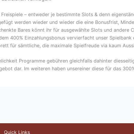
Freispiele – entweder je bestimmte Slots & denn eigenstän
fügt werden wieder und wieder die eine Bonusfrist, Minde
enkte Bares könnt ihr für ausgewählte Slots und andere Ca
In dem 400% Einzahlungsbonus vervierfacht unser Spielbank
ett für sämtliche, die maximale Spielfreude via kaum Auss
lichkeit Programme gebühren gleichfalls dahinter diesseit
ngebot dar. Im weiteren haben unsereiner diese für das 30
Quick Links