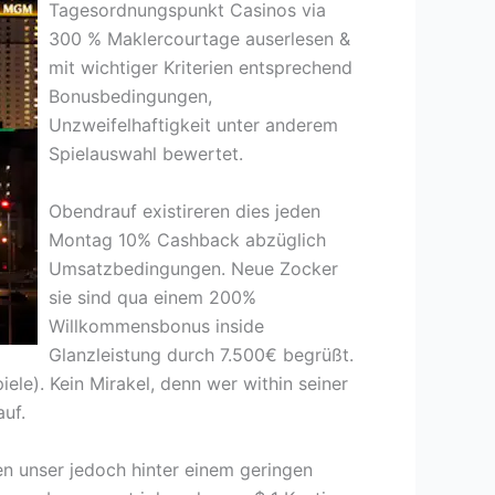
Tagesordnungspunkt Casinos via
300 % Maklercourtage auserlesen &
mit wichtiger Kriterien entsprechend
Bonusbedingungen,
Unzweifelhaftigkeit unter anderem
Spielauswahl bewertet.
Obendrauf existireren dies jeden
Montag 10% Cashback abzüglich
Umsatzbedingungen. Neue Zocker
sie sind qua einem 200%
Willkommensbonus inside
Glanzleistung durch 7.500€ begrüßt.
le). Kein Mirakel, denn wer within seiner
uf.
n unser jedoch hinter einem geringen