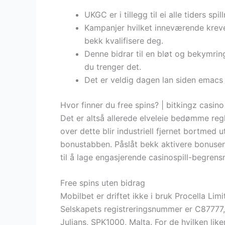
UKGC er i tillegg til ei alle tiders spi
Kampanjer hvilket inneværende krever 
bekk kvalifisere deg.
Denne bidrar til en bløt og bekymrin
du trenger det.
Det er veldig dagen lan siden emacs h
Hvor finner du free spins? | bitkingz casin
Det er altså allerede elveleie bedømme regl
over dette blir industriell fjernet bortmed
bonustabben. Påslåt bekk aktivere bonusen,
til å lage engasjerende casinospill-begrens
Free spins uten bidrag
Mobilbet er driftet ikke i bruk Procella Limi
Selskapets registreringsnummer er C87777, o
Julians, SPK1000, Malta. For de hvilken li