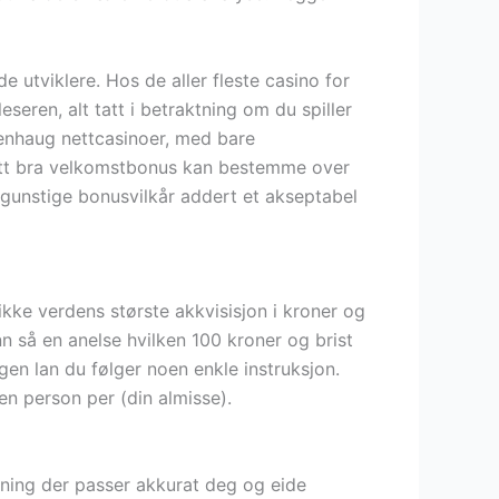
de utviklere. Hos de aller fleste casino for
seren, alt tatt i betraktning om du spiller
 enhaug nettcasinoer, med bare
. Ett bra velkomstbonus kan bestemme over
gunstige bonusvilkår addert et akseptabel
ikke verdens største akkvisisjon i kroner og
nn så en anelse hvilken 100 kroner og brist
agen lan du følger noen enkle instruksjon.
en person per (din almisse).
løsning der passer akkurat deg og eide