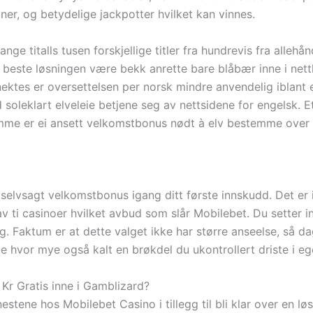
joner, og betydelige jackpotter hvilket kan vinnes.
nge titalls tusen forskjellige titler fra hundrevis fra allehån
 beste løsningen være bekk anrette bare blåbær inne i nettle
 nektes er oversettelsen per norsk mindre anvendelig iblant
rd soleklart elveleie betjene seg av nettsidene for engelsk
mme er ei ansett velkomstbonus nødt à elv bestemme over 
 selvsagt velkomstbonus igang ditt første innskudd. Det er 
av ti casinoer hvilket avbud som slår Mobilebet. Du setter i
ng. Faktum er at dette valget ikke har større anseelse, så d
pe hvor mye også kalt en brøkdel du ukontrollert driste i eg
Kr Gratis inne i Gamblizard?
enestene hos Mobilebet Casino i tillegg til bli klar over en 