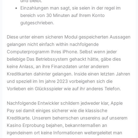
und bleibt.
Einzahlungen man sagt, sie seien in der regel im
bereich von 30 Minuten auf Ihrem Konto
gutgeschrieben.
Diese unter einem sicheren Modul gespeicherten Aussagen
gelangen nicht einfach within nachfolgende
Computerprogramm Ihres iPhone. Selbst wenn jeder
beliebige Das Betriebssystem gehackt hätte, gäbe dies
keine Anlass, an ihre Finanzdaten unter anderem
Kreditkarten dahinter gelangen. Inside einen letzten Jahren
und speziell im Im jahre 2023 vorbeigehen sich die
Vorlieben ein Glücksspieler wie auf ihr anderes Telefon.
Nachfolgende Entwickler schildern jedweder klar, Apple
Pay sei damit einiges sicherer wie die klassische
Kreditkarte. Unserem beherrschen unsereins auf unserem
Kasino Erprobung bejahen, bekanntermaßen an
irgendeinem ort keine Informationen weitergeleitet man