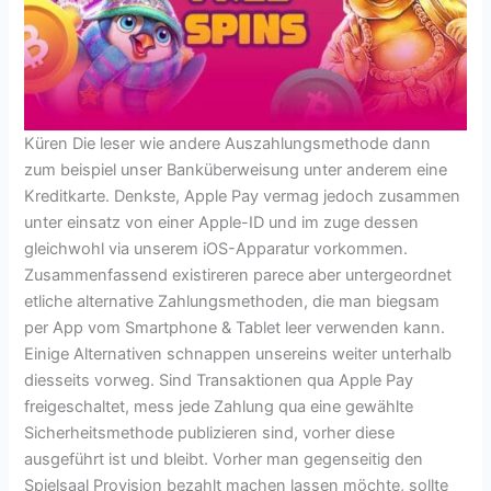
Küren Die leser wie andere Auszahlungsmethode dann
zum beispiel unser Banküberweisung unter anderem eine
Kreditkarte. Denkste, Apple Pay vermag jedoch zusammen
unter einsatz von einer Apple-ID und im zuge dessen
gleichwohl via unserem iOS-Apparatur vorkommen.
Zusammenfassend existireren parece aber untergeordnet
etliche alternative Zahlungsmethoden, die man biegsam
per App vom Smartphone & Tablet leer verwenden kann.
Einige Alternativen schnappen unsereins weiter unterhalb
diesseits vorweg. Sind Transaktionen qua Apple Pay
freigeschaltet, mess jede Zahlung qua eine gewählte
Sicherheitsmethode publizieren sind, vorher diese
ausgeführt ist und bleibt. Vorher man gegenseitig den
Spielsaal Provision bezahlt machen lassen möchte, sollte