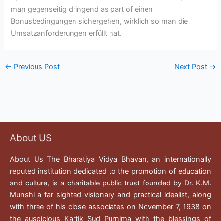
man gegenseitig dringend as part of einen
Bonusbedingungen sichergehen, wirklich so man die
Umsatzanforderungen erfüllt hat.
←
Previous Post
Next Post
→
About US
About Us The Bharatiya Vidya Bhavan, an internationally
reputed institution dedicated to the promotion of education
and culture, is a charitable public trust founded by Dr. K.M.
Munshi a far sighted visionary and practical idealist, along
with three of his close associates on November 7, 1938 on
the auspicious Kartik Sud Purnima with the blessings of