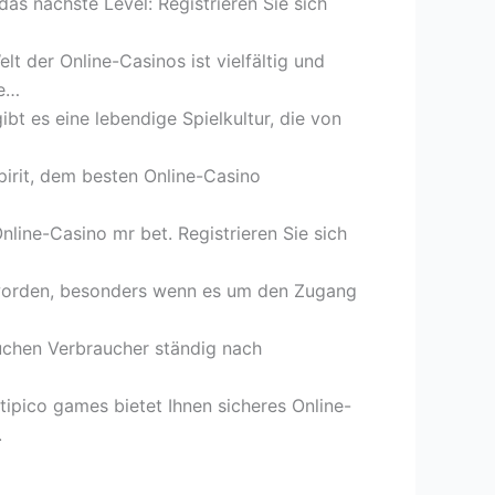
 das nächste Level: Registrieren Sie sich
t der Online-Casinos ist vielfältig und
se…
gibt es eine lebendige Spielkultur, die von
spirit, dem besten Online-Casino
Online-Casino mr bet. Registrieren Sie sich
geworden, besonders wenn es um den Zugang
suchen Verbraucher ständig nach
tipico games bietet Ihnen sicheres Online-
.