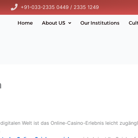
+91-033-2335 0449 / 2335 1249
Home
About US
Our Institutions
Cul
m
 digitalen Welt ist das Online-Casino-Erlebnis leicht zugän
n