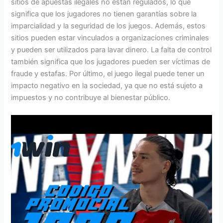
sitios de apuestas ilegales no están regulados, lo que
significa que los jugadores no tienen garantías sobre la
imparcialidad y la seguridad de los juegos. Además, estos
sitios pueden estar vinculados a organizaciones criminales
y pueden ser utilizados para lavar dinero. La falta de control
también significa que los jugadores pueden ser víctimas de
fraude y estafas. Por último, el juego ilegal puede tener un
impacto negativo en la sociedad, ya que no está sujeto a
impuestos y no contribuye al bienestar público.