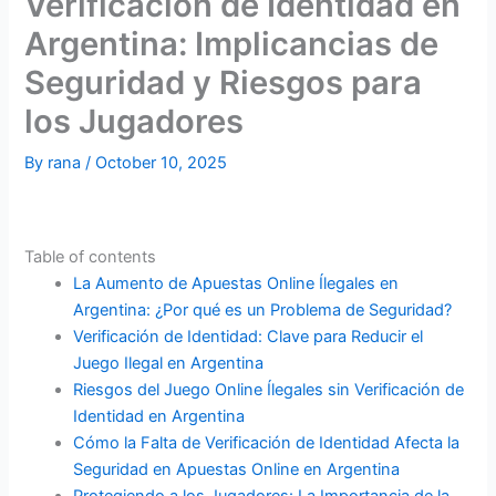
Verificación de Identidad en
Argentina: Implicancias de
Seguridad y Riesgos para
los Jugadores
By
rana
/
October 10, 2025
Table of contents
La Aumento de Apuestas Online Ílegales en
Argentina: ¿Por qué es un Problema de Seguridad?
Verificación de Identidad: Clave para Reducir el
Juego Ilegal en Argentina
Riesgos del Juego Online Ílegales sin Verificación de
Identidad en Argentina
Cómo la Falta de Verificación de Identidad Afecta la
Seguridad en Apuestas Online en Argentina
Protegiendo a los Jugadores: La Importancia de la