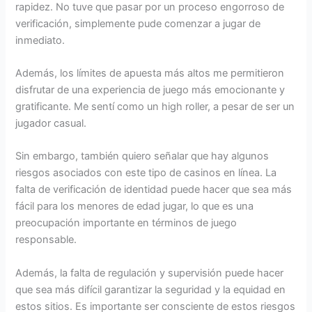
rapidez. No tuve que pasar por un proceso engorroso de
verificación, simplemente pude comenzar a jugar de
inmediato.
Además, los límites de apuesta más altos me permitieron
disfrutar de una experiencia de juego más emocionante y
gratificante. Me sentí como un high roller, a pesar de ser un
jugador casual.
Sin embargo, también quiero señalar que hay algunos
riesgos asociados con este tipo de casinos en línea. La
falta de verificación de identidad puede hacer que sea más
fácil para los menores de edad jugar, lo que es una
preocupación importante en términos de juego
responsable.
Además, la falta de regulación y supervisión puede hacer
que sea más difícil garantizar la seguridad y la equidad en
estos sitios. Es importante ser consciente de estos riesgos