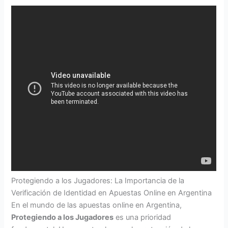
Protegiendo a los Jugadores: La Importancia de la
Verificación de Identidad en Apuestas Online en Argentina
En el mundo de las apuestas online en Argentina,
Protegiendo a los Jugadores
es una prioridad