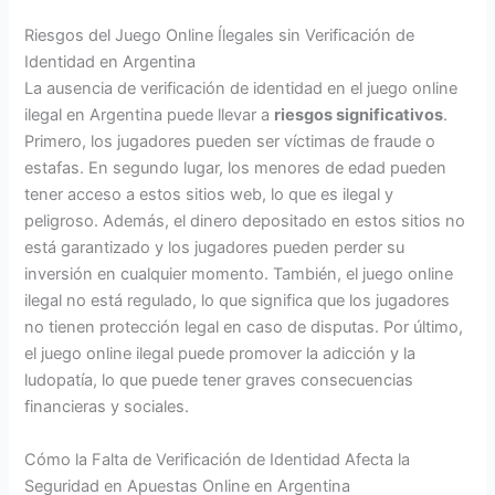
Riesgos del Juego Online Ílegales sin Verificación de
Identidad en Argentina
La ausencia de verificación de identidad en el juego online
ilegal en Argentina puede llevar a
riesgos significativos
.
Primero, los jugadores pueden ser víctimas de fraude o
estafas. En segundo lugar, los menores de edad pueden
tener acceso a estos sitios web, lo que es ilegal y
peligroso. Además, el dinero depositado en estos sitios no
está garantizado y los jugadores pueden perder su
inversión en cualquier momento. También, el juego online
ilegal no está regulado, lo que significa que los jugadores
no tienen protección legal en caso de disputas. Por último,
el juego online ilegal puede promover la adicción y la
ludopatía, lo que puede tener graves consecuencias
financieras y sociales.
Cómo la Falta de Verificación de Identidad Afecta la
Seguridad en Apuestas Online en Argentina