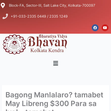
Skip
Block-FA, Sector-III, Salt Lake City, Kolkata-700097
to
content
+91-033-2335 0449 / 2335 1249
F
Y
a
o
c
u
e
t
b
u
o
b
o
e
k
Menu
Bagong Manlalaro? tamabet
May Libreng $300 Para sa