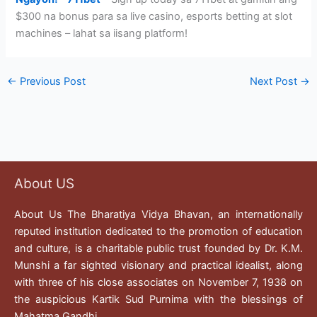
$300 na bonus para sa live casino, esports betting at slot
machines – lahat sa iisang platform!
←
Previous Post
Next Post
→
About US
About Us The Bharatiya Vidya Bhavan, an internationally
reputed institution dedicated to the promotion of education
and culture, is a charitable public trust founded by Dr. K.M.
Munshi a far sighted visionary and practical idealist, along
with three of his close associates on November 7, 1938 on
the auspicious Kartik Sud Purnima with the blessings of
Mahatma Gandhi.