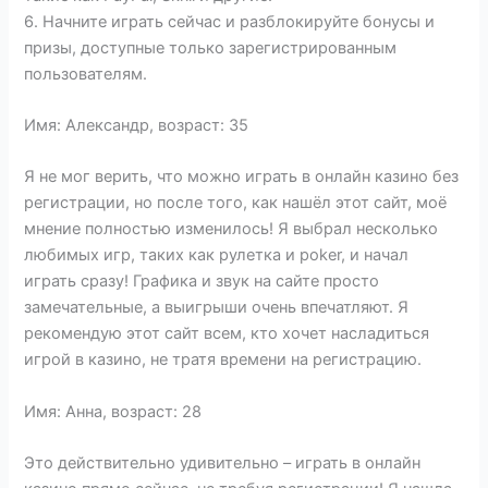
6. Начните играть сейчас и разблокируйте бонусы и
призы, доступные только зарегистрированным
пользователям.
Имя: Александр, возраст: 35
Я не мог верить, что можно играть в онлайн казино без
регистрации, но после того, как нашёл этот сайт, моё
мнение полностью изменилось! Я выбрал несколько
любимых игр, таких как рулетка и poker, и начал
играть сразу! Графика и звук на сайте просто
замечательные, а выигрыши очень впечатляют. Я
рекомендую этот сайт всем, кто хочет насладиться
игрой в казино, не тратя времени на регистрацию.
Имя: Анна, возраст: 28
Это действительно удивительно – играть в онлайн