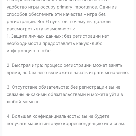
удобство игры occupy primary importance. Один из
способов обеспечить эти качества – игра без
регистрации. Вот 6 пунктов, почему вы должны
рассмотреть эту возможность:
1. Защита личных данных: без регистрации нет
необходимости предоставлять какую-либо
информацию о себе.
2. Быстрая игра: процесс регистрации может занять
время, но без него вы можете начать играть мгновенно.
3. Отсутствие обязательств: без регистрации вы не
связаны никакими обязательствами и можете уйти в
любой момент.
4. Большая конфиденциальность: вы не будете
получать маркетинговую корреспонденцию или спам.