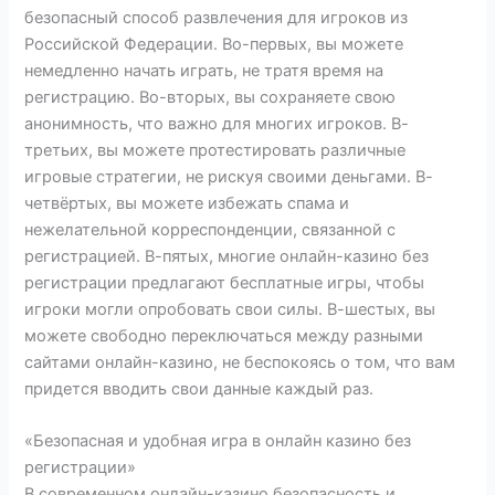
безопасный способ развлечения для игроков из
Российской Федерации. Во-первых, вы можете
немедленно начать играть, не тратя время на
регистрацию. Во-вторых, вы сохраняете свою
анонимность, что важно для многих игроков. В-
третьих, вы можете протестировать различные
игровые стратегии, не рискуя своими деньгами. В-
четвёртых, вы можете избежать спама и
нежелательной корреспонденции, связанной с
регистрацией. В-пятых, многие онлайн-казино без
регистрации предлагают бесплатные игры, чтобы
игроки могли опробовать свои силы. В-шестых, вы
можете свободно переключаться между разными
сайтами онлайн-казино, не беспокоясь о том, что вам
придется вводить свои данные каждый раз.
«Безопасная и удобная игра в онлайн казино без
регистрации»
В современном онлайн-казино безопасность и