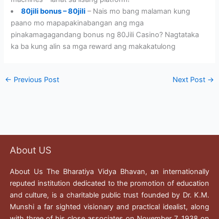
80jili bonus – 80jili
– Nais mo bang malaman kung
paano mo mapapakinabangan ang mga
pinakamagagandang bonus ng 80Jili Casino? Nagtataka
ka ba kung alin sa mga reward ang makakatulong
←
Previous Post
Next Post
→
About US
About Us The Bharatiya Vidya Bhavan, an internationally
reputed institution dedicated to the promotion of education
and culture, is a charitable public trust founded by Dr. K.M.
Munshi a far sighted visionary and practical idealist, along
with three of his close associates on November 7, 1938 on