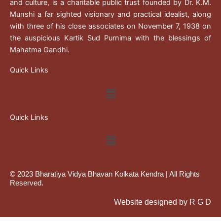
and culture, is a charitable public trust founded by Dr. K.M.
Munshi a far sighted visionary and practical idealist, along
with three of his close associates on November 7, 1938 on
the auspicious Kartik Sud Purnima with the blessings of
Mahatma Gandhi.
Quick Links
Menu
Quick Links
Menu
© 2023 Bharatiya Vidya Bhavan Kolkata Kendra | All Rights
Reserved.
Website designed by R G D