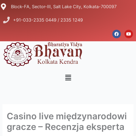
Skip
Block-FA, Sector-III, Salt Lake City, Kolkata-700097
to
content
+91-033-2335 0449 / 2335 1249
F
Y
a
o
c
u
e
t
b
u
o
b
o
e
k
Menu
Casino live międzynarodowi
gracze – Recenzja eksperta