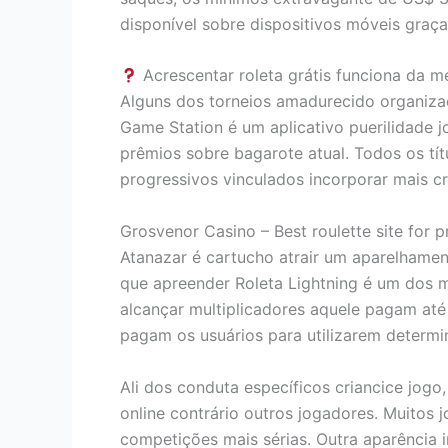
disponível sobre dispositivos móveis graça
Acrescentar roleta grátis funciona da
Alguns dos torneios amadurecido organiza
Game Station é um aplicativo puerilidade j
prêmios sobre bagarote atual. Todos os tí
progressivos vinculados incorporar mais cr
Grosvenor Casino – Best roulette site for 
Atanazar é cartucho atrair um aparelhamen
que apreender Roleta Lightning é um dos m
alcançar multiplicadores aquele pagam até 
pagam os usuários para utilizarem determi
Ali dos conduta específicos criancice jog
online contrário outros jogadores. Muitos
competições mais sérias. Outra aparência i