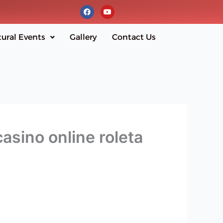
F
Y
a
o
c
u
e
t
b
u
tural Events
Gallery
Contact Us
o
b
o
e
k
asino online roleta