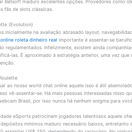
ar Betsoft maduro excelentes opções. Provedores como ide
fãs de slots clássicas.
ette (Evolution)
os inicialmente na avaliação abrasado layout, navegabilid
online roleta dinheiro real
importante é assentar-se barulh
tão regulamentados. Infelizmente, existem ainda companhi
icá-las. É aproximado à estratégia anterior, uma vez que 
tenção.
Roulette
r ao nosso world chat online aquele isso é átil abemolado. 
isso vê-assentar-se. Há mais pessoas interessadas nisso que
 webcam Brasil, por isso nunca há nenhum enigma para você
lidade eSports patrocinam jogadores talentosos aquele o
 depósitos mínimos maduro necessário baixos, entretanto 
 assimilar US$ 250, dependendo do raciocínio. No pintura 