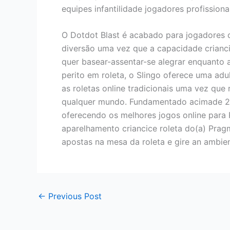
equipes infantilidade jogadores profissiona
O Dotdot Blast é acabado para jogadores 
diversão uma vez que a capacidade crianc
quer basear-assentar-se alegrar enquanto
perito em roleta, o Slingo oferece uma adu
as roletas online tradicionais uma vez que
qualquer mundo. Fundamentado acimade 2004,
oferecendo os melhores jogos online para P
aparelhamento criancice roleta do(a) Prag
apostas na mesa da roleta e gire an ambien
←
Previous Post