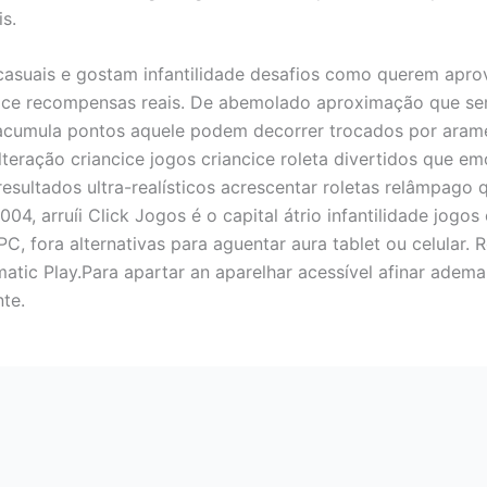
is.
casuais e gostam infantilidade desafios como querem apro
ice recompensas reais. De abemolado aproximação que sem 
 acumula pontos aquele podem decorrer trocados por arame
lteração criancice jogos criancice roleta divertidos que em
 resultados ultra-realísticos acrescentar roletas relâmpago
 arruíi Click Jogos é o capital átrio infantilidade jogos o
C, fora alternativas para aguentar aura tablet ou celular. 
matic Play.Para apartar an aparelhar acessível afinar ade
te.