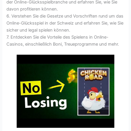
der Online-Glücksspielbranche und erfahren Sie, wie Sie
davon profitieren können.
6. Verstehen Sie die Gesetze und Vorschriften rund um das
Online-Glücksspiel in der Schweiz und erfahren Sie, wie Sie
sicher und legal spielen können.
7. Entdecken Sie die Vorteile des Spielens in Online-
Casinos, einschließlich Boni, Treueprogramme und mehr.