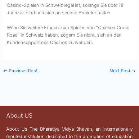
Casino-Spielen in Schweiz legal ist, solange Sie über 18
Jahre alt sind und sich an seriöse Anbieter halten.
Wenn Sie weitere Fragen zum Spielen von “Chicken Cross
Road” in Schweiz haben, zögern Sie nicht, sich an den
Kundensupport des Casinos zu wenden.
←
Previous Post
Next Post
→
About US
About Us The Bharatiya Vidya Bhavan, an internationally
reputed institution dedicated to the promotion of education