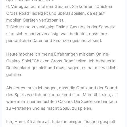
6. Verfügbar auf mobilen Geräten: Sie können “Chicken
Cross Road” jederzeit und überall spielen, da es auf
mobilen Geräten verfügbar ist.
7. Sicher und zuverlässig: Online-Casinos in der Schweiz
sind sicher und zuverlässig, was bedeutet, dass Ihre
persönlichen Daten und Finanzen geschützt sind.
Heute möchte ich meine Erfahrungen mit dem Online-
Casino-Spiel “Chicken Cross Road” teilen. Ich habe es in
Deutschland gespielt und muss sagen, es hat mir wirklich
gefallen.
Als erstes muss ich sagen, dass die Grafik und der Sound
des Spiels wirklich beeindruckend sind. Man fühlt sich, als
wäre man in einem echten Casino. Die Spiele sind einfach
zu verstehen und es macht Spaß, zu spielen.
Ich, Hans, 45 Jahre alt, habe an einigen Tischen gespielt