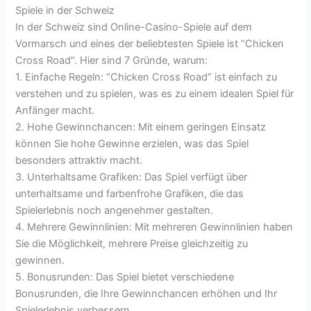
Spiele in der Schweiz
In der Schweiz sind Online-Casino-Spiele auf dem
Vormarsch und eines der beliebtesten Spiele ist “Chicken
Cross Road”. Hier sind 7 Gründe, warum:
1. Einfache Regeln: “Chicken Cross Road” ist einfach zu
verstehen und zu spielen, was es zu einem idealen Spiel für
Anfänger macht.
2. Hohe Gewinnchancen: Mit einem geringen Einsatz
können Sie hohe Gewinne erzielen, was das Spiel
besonders attraktiv macht.
3. Unterhaltsame Grafiken: Das Spiel verfügt über
unterhaltsame und farbenfrohe Grafiken, die das
Spielerlebnis noch angenehmer gestalten.
4. Mehrere Gewinnlinien: Mit mehreren Gewinnlinien haben
Sie die Möglichkeit, mehrere Preise gleichzeitig zu
gewinnen.
5. Bonusrunden: Das Spiel bietet verschiedene
Bonusrunden, die Ihre Gewinnchancen erhöhen und Ihr
Spielerlebnis verbessern.