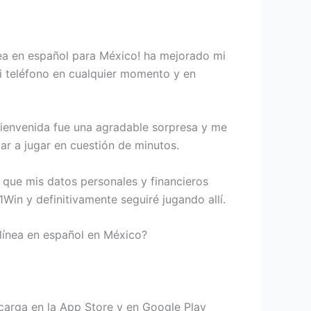
nea en español para México! ha mejorado mi
i teléfono en cualquier momento y en
bienvenida fue una agradable sorpresa y me
ar a jugar en cuestión de minutos.
 que mis datos personales y financieros
in y definitivamente seguiré jugando allí.
línea en español en México?
carga en la App Store y en Google Play