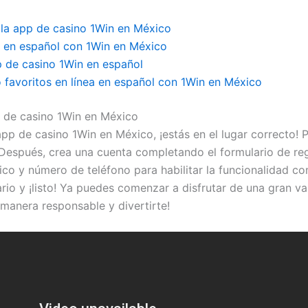
la app de casino 1Win en México
ea en español con 1Win en México
p de casino 1Win en español
 favoritos en línea en español con 1Win en México
 de casino 1Win en México
pp de casino 1Win en México, ¡estás en el lugar correcto! 
n. Después, crea una cuenta completando el formulario de re
nico y número de teléfono para habilitar la funcionalidad co
rio y ¡listo! Ya puedes comenzar a disfrutar de una gran va
manera responsable y divertirte!