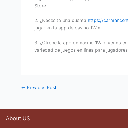
Store.
2. ¿Necesito una cuenta
https://carmencen
jugar en la app de casino 1Win.
3. ¿Ofrece la app de casino 1Win juegos en
variedad de juegos en línea para jugadore
←
Previous Post
About US