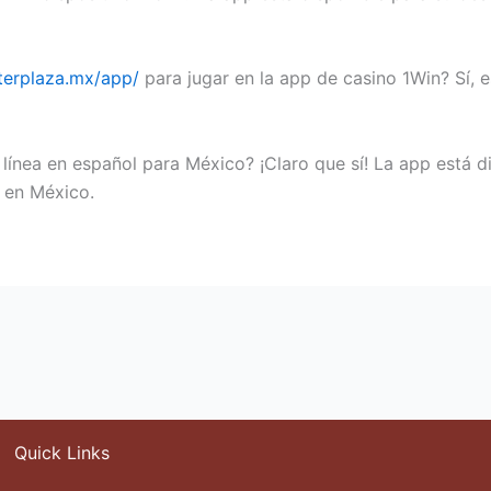
terplaza.mx/app/
para jugar en la app de casino 1Win? Sí, 
 línea en español para México? ¡Claro que sí! La app está d
s en México.
Quick Links