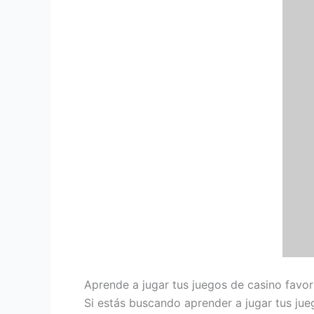
Aprende a jugar tus juegos de casino favor
Si estás buscando aprender a jugar tus jue