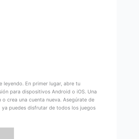
 leyendo. En primer lugar, abre tu
rsión para dispositivos Android o iOS. Una
ión o crea una cuenta nueva. Asegúrate de
 ya puedes disfrutar de todos los juegos