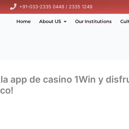
+91-033-2335 0449 / 2335 1249
Home
About US
Our Institutions
Cul
a app de casino 1Win y disfru
co!