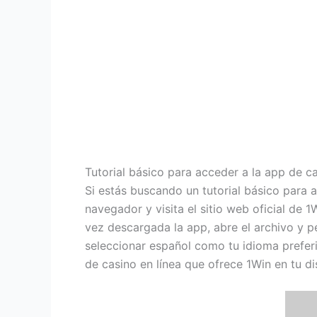
Tutorial básico para acceder a la app de c
Si estás buscando un tutorial básico para 
navegador y visita el sitio web oficial de 
vez descargada la app, abre el archivo y pe
seleccionar español como tu idioma preferi
de casino en línea que ofrece 1Win en tu di