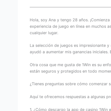
————————————————————
Hola, soy Ana y tengo 28 años. ¡Comienza s
experiencia de juego en línea en muchos 
cualquier lugar.
La selección de juegos es impresionante y
ayudó a aumentar mis ganancias iniciales. 
Otra cosa que me gusta de 1Win es su enfoq
están seguros y protegidos en todo momento
¿Tienes preguntas sobre cómo comenzar ses
Aquí te ofrecemos respuestas a algunas pr
1. ¿Cómo descargo la app de casino 1Win e