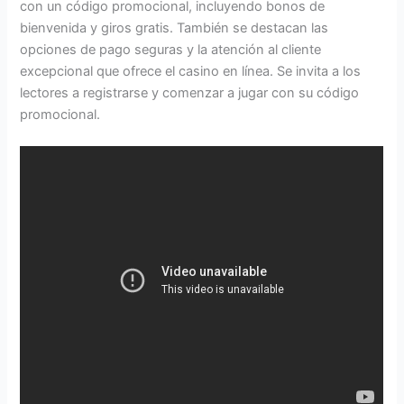
con un código promocional, incluyendo bonos de
bienvenida y giros gratis. También se destacan las
opciones de pago seguras y la atención al cliente
excepcional que ofrece el casino en línea. Se invita a los
lectores a registrarse y comenzar a jugar con su código
promocional.