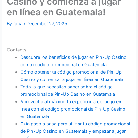
Casino y comienza a jugar
en línea en Guatemala!
By
rana
/
December 27, 2025
Contents
Descubre los beneficios de jugar en Pin-Up Casino
con tu código promocional en Guatemala
Cómo obtener tu código promocional de Pin-Up
Casino y comenzar a jugar en línea en Guatemala
Todo lo que necesitas saber sobre el código
promocional de Pin-Up Casino en Guatemala
Aprovecha al máximo tu experiencia de juego en
línea con el código promocional de Pin-Up Casino
en Guatemala
Guía paso a paso para utilizar tu código promocional
de Pin-Up Casino en Guatemala y empezar a jugar