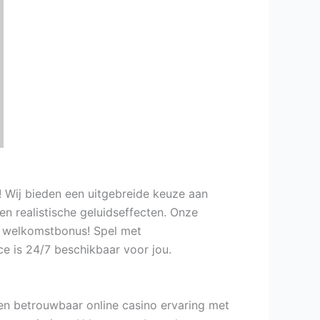
! Wij bieden een uitgebreide keuze aan
en realistische geluidseffecten. Onze
en welkomstbonus! Spel met
e is 24/7 beschikbaar voor jou.
 en betrouwbaar online casino ervaring met