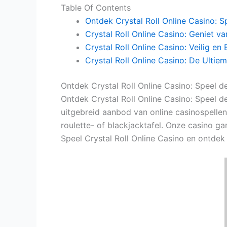
Table Of Contents
Ontdek Crystal Roll Online Casino: S
Crystal Roll Online Casino: Geniet 
Crystal Roll Online Casino: Veilig e
Crystal Roll Online Casino: De Ultie
Ontdek Crystal Roll Online Casino: Speel d
Ontdek Crystal Roll Online Casino: Speel de
uitgebreid aanbod van online casinospellen
roulette- of blackjacktafel. Onze casino g
Speel Crystal Roll Online Casino en ontdek