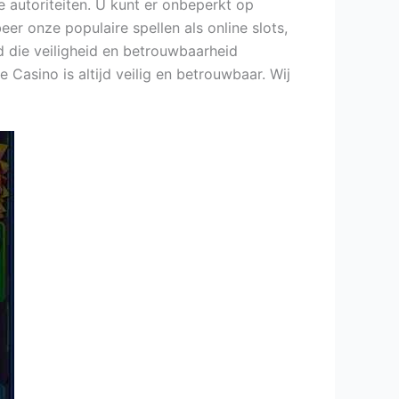
e autoriteiten. U kunt er onbeperkt op
er onze populaire spellen als online slots,
nd die veiligheid en betrouwbaarheid
 Casino is altijd veilig en betrouwbaar. Wij