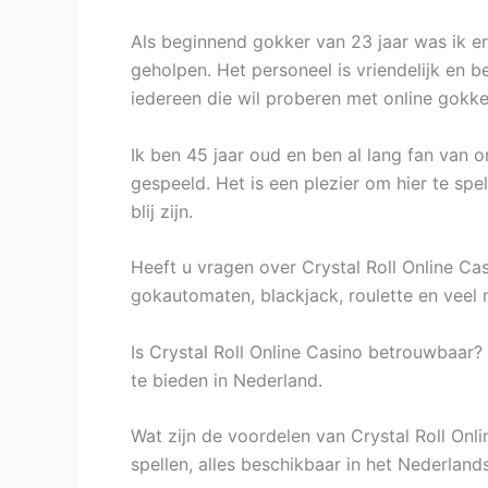
Als beginnend gokker van 23 jaar was ik er
geholpen. Het personeel is vriendelijk en b
iedereen die wil proberen met online gokke
Ik ben 45 jaar oud en ben al lang fan van o
gespeeld. Het is een plezier om hier te spel
blij zijn.
Heeft u vragen over Crystal Roll Online C
gokautomaten, blackjack, roulette en veel 
Is Crystal Roll Online Casino betrouwbaar?
te bieden in Nederland.
Wat zijn de voordelen van Crystal Roll Onli
spellen, alles beschikbaar in het Nederlands