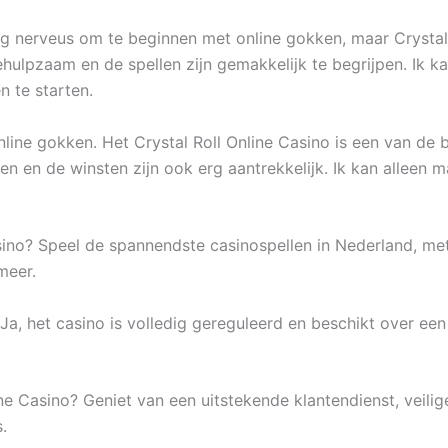
g nerveus om te beginnen met online gokken, maar Crystal 
ehulpzaam en de spellen zijn gemakkelijk te begrijpen. Ik k
n te starten.
nline gokken. Het Crystal Roll Online Casino is een van de b
en en de winsten zijn ook erg aantrekkelijk. Ik kan alleen m
asino? Speel de spannendste casinospellen in Nederland, me
meer.
 Ja, het casino is volledig gereguleerd en beschikt over e
ne Casino? Geniet van een uitstekende klantendienst, veilig
.