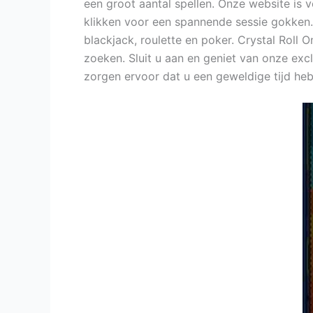
een groot aantal spellen. Onze website is 
klikken voor een spannende sessie gokken. W
blackjack, roulette en poker. Crystal Roll 
zoeken. Sluit u aan en geniet van onze excl
zorgen ervoor dat u een geweldige tijd he