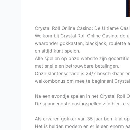
Crystal Roll Online Casino: De Ultieme Cas
Welkom bij Crystal Roll Online Casino, de u
waaronder gokkasten, blackjack, roulette e
en altijd kunt spelen.
Alle spellen op onze website zijn gecertifi
met snelle en betrouwbare betalingen.
Onze klantenservice is 24/7 beschikbaar en
welkombonus om mee te beginnen! Crystal R
Na een avondje spelen in het Crystal Roll 
De spannendste casinospellen zijn hier te v
Als ervaren gokker van 35 jaar ben ik al op
Het is helder, modern en er is een enorm a