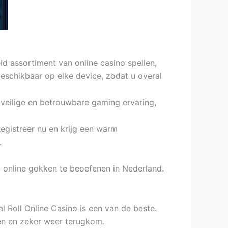
id assortiment van online casino spellen,
eschikbaar op elke device, zodat u overal
n veilige en betrouwbare gaming ervaring,
egistreer nu en krijg een warm
.
m online gokken te beoefenen in Nederland.
l Roll Online Casino is een van de beste.
ten en zeker weer terugkom.