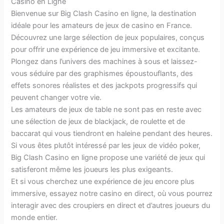
Casino en Ligne
Bienvenue sur Big Clash Casino en ligne, la destination
idéale pour les amateurs de jeux de casino en France.
Découvrez une large sélection de jeux populaires, conçus
pour offrir une expérience de jeu immersive et excitante.
Plongez dans l’univers des machines à sous et laissez-
vous séduire par des graphismes époustouflants, des
effets sonores réalistes et des jackpots progressifs qui
peuvent changer votre vie.
Les amateurs de jeux de table ne sont pas en reste avec
une sélection de jeux de blackjack, de roulette et de
baccarat qui vous tiendront en haleine pendant des heures.
Si vous êtes plutôt intéressé par les jeux de vidéo poker,
Big Clash Casino en ligne propose une variété de jeux qui
satisferont même les joueurs les plus exigeants.
Et si vous cherchez une expérience de jeu encore plus
immersive, essayez notre casino en direct, où vous pourrez
interagir avec des croupiers en direct et d’autres joueurs du
monde entier.