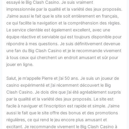
essayé le Big Clash Casino. Je suis vraiment
impressionnée par la qualité et la variété des jeux proposés.
J’aime aussi le fait que le site soit entièrement en français,
ce qui facilite la navigation et la compréhension des règles.
Le service clientèle est également excellent, avec une
équipe réactive et serviable qui est toujours disponible pour
répondre à mes questions. Je suis définitivement devenue
une fan du Big Clash Casino et je le recommande vivement
à tous ceux qui cherchent un endroit amusant et sûr pour
jouer en ligne.
Salut, je m’appelle Pierre et j’ai 50 ans. Je suis un joueur de
casino expérimenté et j’ai récemment découvert le Big
Clash Casino. Je dois dire que j’ai été agréablement surpris
par la qualité et la variété des jeux proposés. Le site est
facile à naviguer et l’inscription est rapide et simple. J’aime
aussi le fait que le site offre des bonus et des promotions
régulières, ce qui rend le jeu encore plus amusant et
excitant. Je recommande vivement le Big Clash Casino à