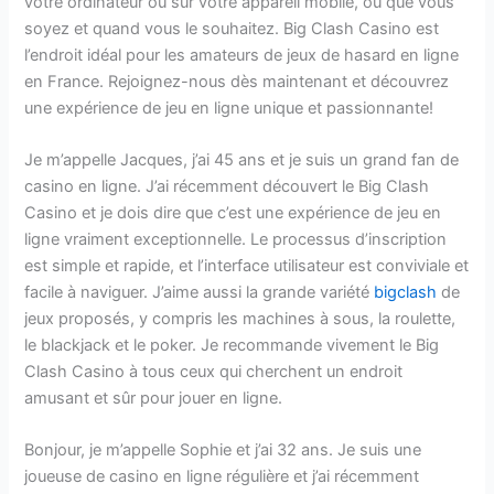
votre ordinateur ou sur votre appareil mobile, où que vous
soyez et quand vous le souhaitez. Big Clash Casino est
l’endroit idéal pour les amateurs de jeux de hasard en ligne
en France. Rejoignez-nous dès maintenant et découvrez
une expérience de jeu en ligne unique et passionnante!
Je m’appelle Jacques, j’ai 45 ans et je suis un grand fan de
casino en ligne. J’ai récemment découvert le Big Clash
Casino et je dois dire que c’est une expérience de jeu en
ligne vraiment exceptionnelle. Le processus d’inscription
est simple et rapide, et l’interface utilisateur est conviviale et
facile à naviguer. J’aime aussi la grande variété
bigclash
de
jeux proposés, y compris les machines à sous, la roulette,
le blackjack et le poker. Je recommande vivement le Big
Clash Casino à tous ceux qui cherchent un endroit
amusant et sûr pour jouer en ligne.
Bonjour, je m’appelle Sophie et j’ai 32 ans. Je suis une
joueuse de casino en ligne régulière et j’ai récemment