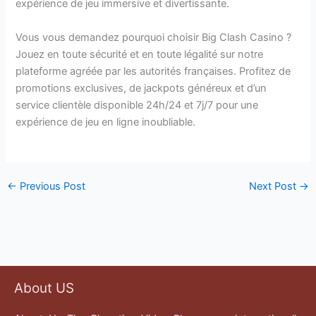
expérience de jeu immersive et divertissante.
Vous vous demandez pourquoi choisir Big Clash Casino ?
Jouez en toute sécurité et en toute légalité sur notre
plateforme agréée par les autorités françaises. Profitez de
promotions exclusives, de jackpots généreux et d’un
service clientèle disponible 24h/24 et 7j/7 pour une
expérience de jeu en ligne inoubliable.
←
Previous Post
Next Post
→
About US