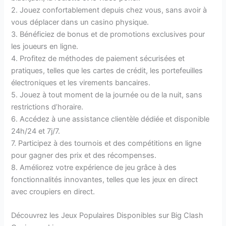
2. Jouez confortablement depuis chez vous, sans avoir à
vous déplacer dans un casino physique.
3. Bénéficiez de bonus et de promotions exclusives pour
les joueurs en ligne.
4. Profitez de méthodes de paiement sécurisées et
pratiques, telles que les cartes de crédit, les portefeuilles
électroniques et les virements bancaires.
5. Jouez à tout moment de la journée ou de la nuit, sans
restrictions d’horaire.
6. Accédez à une assistance clientèle dédiée et disponible
24h/24 et 7j/7.
7. Participez à des tournois et des compétitions en ligne
pour gagner des prix et des récompenses.
8. Améliorez votre expérience de jeu grâce à des
fonctionnalités innovantes, telles que les jeux en direct
avec croupiers en direct.
Découvrez les Jeux Populaires Disponibles sur Big Clash