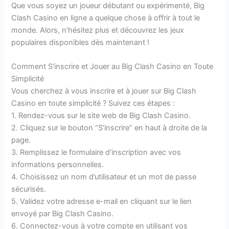
Que vous soyez un joueur débutant ou expérimenté, Big
Clash Casino en ligne a quelque chose à offrir à tout le
monde. Alors, n’hésitez plus et découvrez les jeux
populaires disponibles dès maintenant !
Comment S’inscrire et Jouer au Big Clash Casino en Toute
Simplicité
Vous cherchez à vous inscrire et à jouer sur Big Clash
Casino en toute simplicité ? Suivez ces étapes :
1. Rendez-vous sur le site web de Big Clash Casino.
2. Cliquez sur le bouton “S’inscrire” en haut à droite de la
page.
3. Remplissez le formulaire d’inscription avec vos
informations personnelles.
4. Choisissez un nom d’utilisateur et un mot de passe
sécurisés.
5. Validez votre adresse e-mail en cliquant sur le lien
envoyé par Big Clash Casino.
6. Connectez-vous à votre compte en utilisant vos