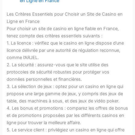
en Ligne en France
Les Critères Essentiels pour Choisir un Site de Casino en
Ligne en France
Pour choisir un site de casino en ligne fiable en France,
tenez compte des critères essentiels suivants :
1. La licence : vérifiez que le casino en ligne dispose d’une
licence délivrée par une autorité de régulation reconnue,
comme l’ARJEL.
2. La sécurité : assurez-vous que le site utilise des
protocoles de sécurité robustes pour protéger vos
données personnelles et financières.
3. La sélection de jeux : optez pour un casino en ligne qui
propose une large gamme de jeux, y compris des jeux de
table, des machines à sous, et des jeux de vidéo poker.
4. Les bonus et promotions : comparez les offres de bonus
et de promotions proposées par les différents casinos en
ligne pour trouver la meilleure affaire.
5. Le service client : privilégiez un casino en ligne qui offre