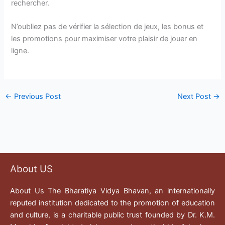
rechercher.
N’oubliez pas de vérifier la sélection de jeux, les bonus et
les promotions pour maximiser votre plaisir de jouer en
ligne.
←
Previous Post
Next Post
→
About US
About Us The Bharatiya Vidya Bhavan, an internationally
reputed institution dedicated to the promotion of education
and culture, is a charitable public trust founded by Dr. K.M.