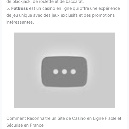
de blackjack, de roulette et de baccarat.
5.
FatBoss
est un casino en ligne qui offre une expérience
de jeu unique avec des jeux exclusifs et des promotions
intéressantes.
Comment Reconnaître un Site de Casino en Ligne Fiable et
Sécurisé en France