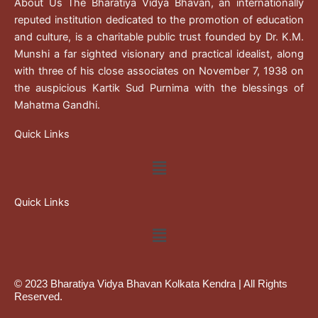
About Us The Bharatiya Vidya Bhavan, an internationally
reputed institution dedicated to the promotion of education
and culture, is a charitable public trust founded by Dr. K.M.
Munshi a far sighted visionary and practical idealist, along
with three of his close associates on November 7, 1938 on
the auspicious Kartik Sud Purnima with the blessings of
Mahatma Gandhi.
Quick Links
Menu
Quick Links
Menu
© 2023 Bharatiya Vidya Bhavan Kolkata Kendra | All Rights
Reserved.