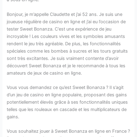
Bonjour, je m’appelle Claudette et j’ai 52 ans. Je suis une
joueuse régulière de casino en ligne et j’ai eu l’occasion de
tester Sweet Bonanza. C’est une expérience de jeu
incroyable ! Les couleurs vives et les symboles amusants
rendent le jeu très agréable. De plus, les fonctionnalités
spéciales comme les bombes à sucres et les tours gratuits
sont très excitantes. Je suis vraiment contente d’avoir
découvert Sweet Bonanza et je le recommande à tous les
amateurs de jeux de casino en ligne.
Vous vous demandez ce qu’est Sweet Bonanza ? Il s’agit
d’un jeu de casino en ligne populaire, proposant des gains
potentiellement élevés grâce à ses fonctionnalités uniques
telles que les rouleaux en cascade et les multiplicateurs de
gains.
Vous souhaitez jouer à Sweet Bonanza en ligne en France ?