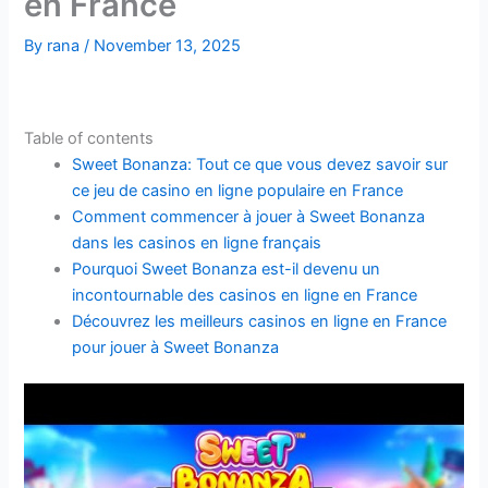
en France
By
rana
/
November 13, 2025
Table of contents
Sweet Bonanza: Tout ce que vous devez savoir sur
ce jeu de casino en ligne populaire en France
Comment commencer à jouer à Sweet Bonanza
dans les casinos en ligne français
Pourquoi Sweet Bonanza est-il devenu un
incontournable des casinos en ligne en France
Découvrez les meilleurs casinos en ligne en France
pour jouer à Sweet Bonanza