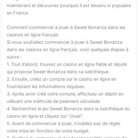
maintenant et découvrez pourquoi il est devenu si populaire
en France.
Comment commencer à jouer à Sweet Bonanza dans les
casinos en ligne français
Si vous souhaitez commencer à jouer à Sweet Bonanza
dans les casinos en ligne français, voici quelques étapes à
suivre :
1. Tout d’abord, trouvez un casino en ligne fiable et réputé
qui propose Sweet Bonanza dans sa ludothèque.
2. Ensuite, créez un compte sur le casino en ligne en
fournissant les informations requises.
3. Après avoir créé votre compte, effectuez un dépôt en
utilisant une méthode de paiement sécurisée.
4. Recherchez le jeu Sweet Bonanza dans la ludothèque du
casino en ligne et cliquez sur “Jouer”.
5. Avant de commencer à jouer, n’oubliez pas de régler
votre mise en fonction de votre budget.