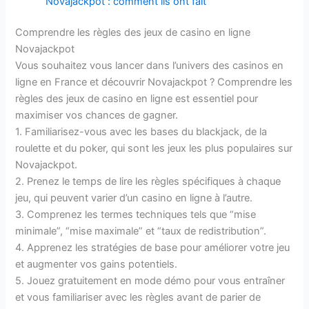
Novajackpot : comment ils ont fait
Comprendre les règles des jeux de casino en ligne
Novajackpot
Vous souhaitez vous lancer dans l’univers des casinos en
ligne en France et découvrir Novajackpot ? Comprendre les
règles des jeux de casino en ligne est essentiel pour
maximiser vos chances de gagner.
1. Familiarisez-vous avec les bases du blackjack, de la
roulette et du poker, qui sont les jeux les plus populaires sur
Novajackpot.
2. Prenez le temps de lire les règles spécifiques à chaque
jeu, qui peuvent varier d’un casino en ligne à l’autre.
3. Comprenez les termes techniques tels que “mise
minimale”, “mise maximale” et “taux de redistribution”.
4. Apprenez les stratégies de base pour améliorer votre jeu
et augmenter vos gains potentiels.
5. Jouez gratuitement en mode démo pour vous entraîner
et vous familiariser avec les règles avant de parier de