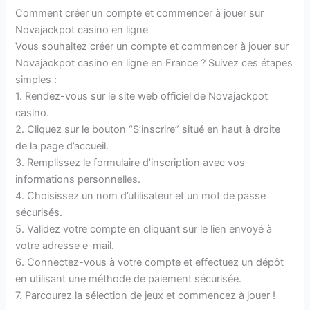
Comment créer un compte et commencer à jouer sur
Novajackpot casino en ligne
Vous souhaitez créer un compte et commencer à jouer sur
Novajackpot casino en ligne en France ? Suivez ces étapes
simples :
1. Rendez-vous sur le site web officiel de Novajackpot
casino.
2. Cliquez sur le bouton “S’inscrire” situé en haut à droite
de la page d’accueil.
3. Remplissez le formulaire d’inscription avec vos
informations personnelles.
4. Choisissez un nom d’utilisateur et un mot de passe
sécurisés.
5. Validez votre compte en cliquant sur le lien envoyé à
votre adresse e-mail.
6. Connectez-vous à votre compte et effectuez un dépôt
en utilisant une méthode de paiement sécurisée.
7. Parcourez la sélection de jeux et commencez à jouer !