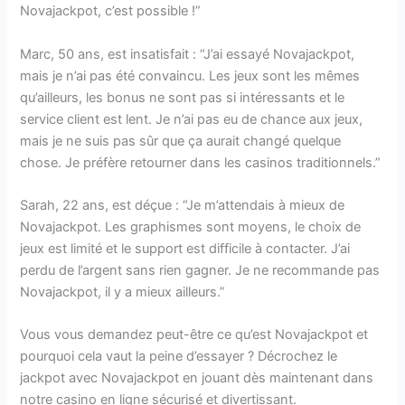
Novajackpot, c’est possible !”
Marc, 50 ans, est insatisfait : “J’ai essayé Novajackpot,
mais je n’ai pas été convaincu. Les jeux sont les mêmes
qu’ailleurs, les bonus ne sont pas si intéressants et le
service client est lent. Je n’ai pas eu de chance aux jeux,
mais je ne suis pas sûr que ça aurait changé quelque
chose. Je préfère retourner dans les casinos traditionnels.”
Sarah, 22 ans, est déçue : “Je m’attendais à mieux de
Novajackpot. Les graphismes sont moyens, le choix de
jeux est limité et le support est difficile à contacter. J’ai
perdu de l’argent sans rien gagner. Je ne recommande pas
Novajackpot, il y a mieux ailleurs.”
Vous vous demandez peut-être ce qu’est Novajackpot et
pourquoi cela vaut la peine d’essayer ? Décrochez le
jackpot avec Novajackpot en jouant dès maintenant dans
notre casino en ligne sécurisé et divertissant.