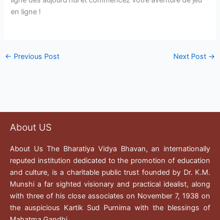
en ligne !
←
Previous Post
Next Post
→
About US
About Us The Bharatiya Vidya Bhavan, an internationally
reputed institution dedicated to the promotion of education
and culture, is a charitable public trust founded by Dr. K.M.
Munshi a far sighted visionary and practical idealist, along
with three of his close associates on November 7, 1938 on
the auspicious Kartik Sud Purnima with the blessings of
Mahatma Gandhi.