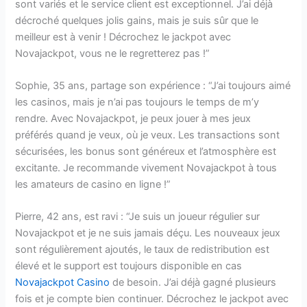
sont variés et le service client est exceptionnel. J’ai déjà
décroché quelques jolis gains, mais je suis sûr que le
meilleur est à venir ! Décrochez le jackpot avec
Novajackpot, vous ne le regretterez pas !”
Sophie, 35 ans, partage son expérience : “J’ai toujours aimé
les casinos, mais je n’ai pas toujours le temps de m’y
rendre. Avec Novajackpot, je peux jouer à mes jeux
préférés quand je veux, où je veux. Les transactions sont
sécurisées, les bonus sont généreux et l’atmosphère est
excitante. Je recommande vivement Novajackpot à tous
les amateurs de casino en ligne !”
Pierre, 42 ans, est ravi : “Je suis un joueur régulier sur
Novajackpot et je ne suis jamais déçu. Les nouveaux jeux
sont régulièrement ajoutés, le taux de redistribution est
élevé et le support est toujours disponible en cas
Novajackpot Casino
de besoin. J’ai déjà gagné plusieurs
fois et je compte bien continuer. Décrochez le jackpot avec