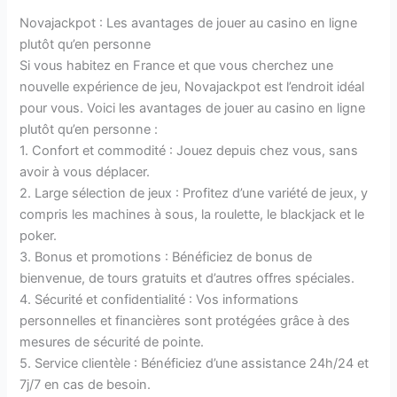
Novajackpot : Les avantages de jouer au casino en ligne
plutôt qu’en personne
Si vous habitez en France et que vous cherchez une
nouvelle expérience de jeu, Novajackpot est l’endroit idéal
pour vous. Voici les avantages de jouer au casino en ligne
plutôt qu’en personne :
1. Confort et commodité : Jouez depuis chez vous, sans
avoir à vous déplacer.
2. Large sélection de jeux : Profitez d’une variété de jeux, y
compris les machines à sous, la roulette, le blackjack et le
poker.
3. Bonus et promotions : Bénéficiez de bonus de
bienvenue, de tours gratuits et d’autres offres spéciales.
4. Sécurité et confidentialité : Vos informations
personnelles et financières sont protégées grâce à des
mesures de sécurité de pointe.
5. Service clientèle : Bénéficiez d’une assistance 24h/24 et
7j/7 en cas de besoin.