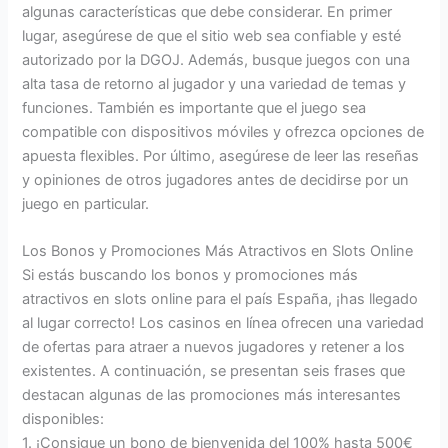
algunas características que debe considerar. En primer
lugar, asegúrese de que el sitio web sea confiable y esté
autorizado por la DGOJ. Además, busque juegos con una
alta tasa de retorno al jugador y una variedad de temas y
funciones. También es importante que el juego sea
compatible con dispositivos móviles y ofrezca opciones de
apuesta flexibles. Por último, asegúrese de leer las reseñas
y opiniones de otros jugadores antes de decidirse por un
juego en particular.
Los Bonos y Promociones Más Atractivos en Slots Online
Si estás buscando los bonos y promociones más
atractivos en slots online para el país España, ¡has llegado
al lugar correcto! Los casinos en línea ofrecen una variedad
de ofertas para atraer a nuevos jugadores y retener a los
existentes. A continuación, se presentan seis frases que
destacan algunas de las promociones más interesantes
disponibles:
1. ¡Consigue un bono de bienvenida del 100% hasta 500€