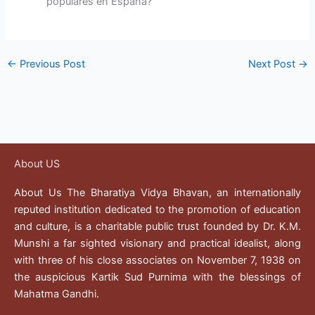
populares en España?
←
Previous Post
Next Post
→
About US
About Us The Bharatiya Vidya Bhavan, an internationally
reputed institution dedicated to the promotion of education
and culture, is a charitable public trust founded by Dr. K.M.
Munshi a far sighted visionary and practical idealist, along
with three of his close associates on November 7, 1938 on
the auspicious Kartik Sud Purnima with the blessings of
Mahatma Gandhi.