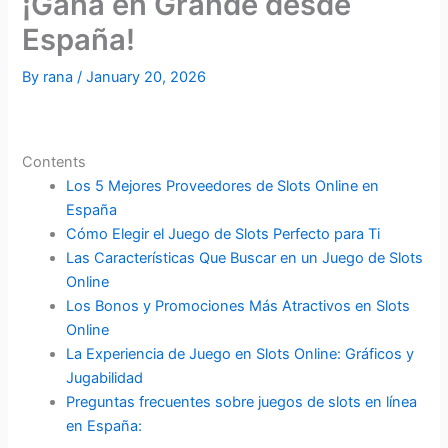
¡Gana en Grande desde
España!
By
rana
/
January 20, 2026
Contents
Los 5 Mejores Proveedores de Slots Online en
España
Cómo Elegir el Juego de Slots Perfecto para Ti
Las Características Que Buscar en un Juego de Slots
Online
Los Bonos y Promociones Más Atractivos en Slots
Online
La Experiencia de Juego en Slots Online: Gráficos y
Jugabilidad
Preguntas frecuentes sobre juegos de slots en línea
en España: