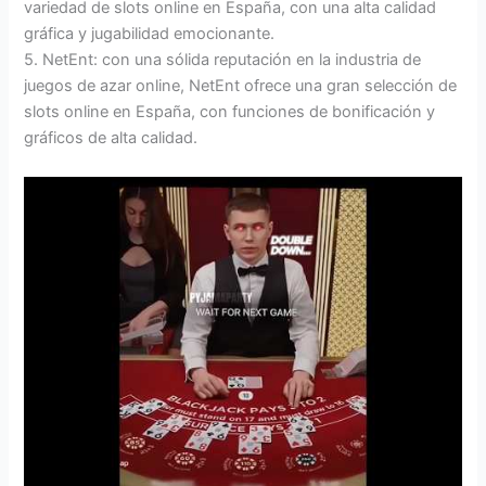
variedad de slots online en España, con una alta calidad
gráfica y jugabilidad emocionante.
5. NetEnt: con una sólida reputación en la industria de
juegos de azar online, NetEnt ofrece una gran selección de
slots online en España, con funciones de bonificación y
gráficos de alta calidad.