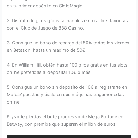
en tu primer depósito en SlotsMagic!
2. Disfruta de giros gratis semanales en tus slots favoritas
con el Club de Juego de 888 Casino.
3. Consigue un bono de recarga del 50% todos los viernes
en Betsson, hasta un máximo de 50€.
4. En William Hill, obtén hasta 100 giros gratis en tus slots
online preferidas al depositar 10€ o más.
5. Consigue un bono sin depósito de 10€ al registrarte en
MarcaApuestas y úsalo en sus máquinas tragamonedas
online.
6. ¡No te pierdas el bote progresivo de Mega Fortune en
Betway, con premios que superan el millón de euros!