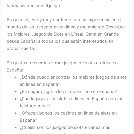
familiarizarme con el juego.
En general, estoy muy contenta con mi experiencia en el
mundo de las tragaperras en línea y recomiendo Descubre
los Mejores Juegos de Slots en Línea: ¡Gana en Grande
desde España! a todos los que estén interesados en
probar suerte.
Preguntas frecuentes sobre juegos de slots en línea en
España:
¿Dónde puedo encontrar los mejores juegos de slots
en línea en España?
¿Es seguro jugar a los slots en línea en España?
¿Puedo jugar a los slots en línea en España con mi
teléfono móvil?
¿Ofrecen bonos los casinos en línea de slots en
España?
¿Cuáles son los juegos de slots en línea más