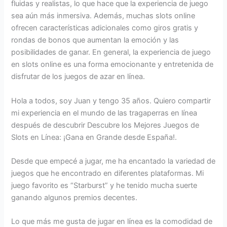
fluidas y realistas, lo que hace que la experiencia de juego
sea aún más inmersiva. Además, muchas slots online
ofrecen características adicionales como giros gratis y
rondas de bonos que aumentan la emoción y las
posibilidades de ganar. En general, la experiencia de juego
en slots online es una forma emocionante y entretenida de
disfrutar de los juegos de azar en línea.
Hola a todos, soy Juan y tengo 35 años. Quiero compartir
mi experiencia en el mundo de las tragaperras en línea
después de descubrir Descubre los Mejores Juegos de
Slots en Línea: ¡Gana en Grande desde España!.
Desde que empecé a jugar, me ha encantado la variedad de
juegos que he encontrado en diferentes plataformas. Mi
juego favorito es “Starburst” y he tenido mucha suerte
ganando algunos premios decentes.
Lo que más me gusta de jugar en línea es la comodidad de