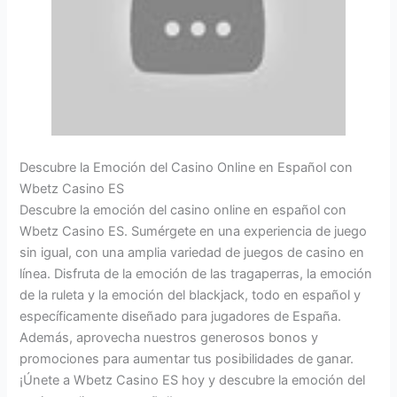
Descubre la Emoción del Casino Online en Español con
Wbetz Casino ES
Descubre la emoción del casino online en español con
Wbetz Casino ES. Sumérgete en una experiencia de juego
sin igual, con una amplia variedad de juegos de casino en
línea. Disfruta de la emoción de las tragaperras, la emoción
de la ruleta y la emoción del blackjack, todo en español y
específicamente diseñado para jugadores de España.
Además, aprovecha nuestros generosos bonos y
promociones para aumentar tus posibilidades de ganar.
¡Únete a Wbetz Casino ES hoy y descubre la emoción del