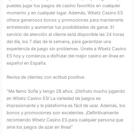
puedes jugar tus juegos de casino favoritos en cualquier
momento y en cualquier lugar. Además, Wbetz Casino ES
ofrece generosos bonos y promociones para mantenerte
entretenido y aumentar tus posibilidades de ganar. El
servicio de atención al cliente está disponible las 24 horas
del día, los 7 días de la semana, para garantizar una
experiencia de juego sin problemas. Únete a Wbetz Casino
ES hoy y comienza a disfrutar del mejor casino en línea en
español en España.
Revisa de clientes con actitud positiva:
“Me llamo Sofía y tengo 28 años. ¡Disfruto mucho jugando
en Wbetz Casino ES! La variedad de juegos es
impresionante y la plataforma es fácil de usar. Además, los
bonos y promociones son excelentes. ¡Definitivamente
recomiendo Wbetz Casino ES para cualquier persona que
ame los juegos de azar en línea!”