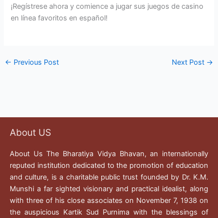
¡Regístrese ahora y comience a jugar sus juegos de casino
en línea favoritos en español!
←
Previous Post
Next Post
→
About US
About Us The Bharatiya Vidya Bhavan, an internationally
reputed institution dedicated to the promotion of education
and culture, is a charitable public trust founded by Dr. K.M.
Munshi a far sighted visionary and practical idealist, along
with three of his close associates on November 7, 1938 on
the auspicious Kartik Sud Purnima with the blessings of