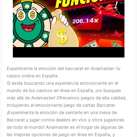
Experimenta la emoción del baccarat en Aviamaster: tu
casino online en España
Si estás buscando una experiencia emocionante en el
mundo de los casinos en línea en España, ¡no busques
más allá de Aviamaster! Ofrecemos juegos de alta calidad,
incluyendo el emocionante juego de cartas Baccarat.
¡Experimenta la emoción de sentarte en una mesa de
Baccarat y jugar contra dealers en vivo y otros jugadores
de todo el mundo! Aviamaster es el hogar de algunas de
las mejores opciones de juego en línea en España, y