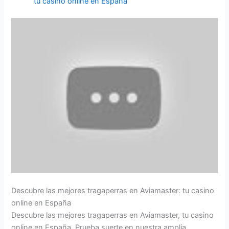
tu casino online en España
Descubre las mejores tragaperras en Aviamaster: tu casino
online en España
Descubre las mejores tragaperras en Aviamaster, tu casino
online en España. Prueba suerte en nuestra amplia