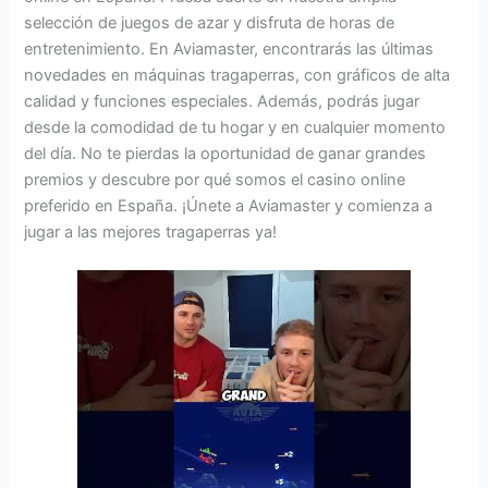
selección de juegos de azar y disfruta de horas de
entretenimiento. En Aviamaster, encontrarás las últimas
novedades en máquinas tragaperras, con gráficos de alta
calidad y funciones especiales. Además, podrás jugar
desde la comodidad de tu hogar y en cualquier momento
del día. No te pierdas la oportunidad de ganar grandes
premios y descubre por qué somos el casino online
preferido en España. ¡Únete a Aviamaster y comienza a
jugar a las mejores tragaperras ya!