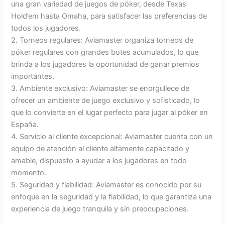
una gran variedad de juegos de póker, desde Texas
Hold’em hasta Omaha, para satisfacer las preferencias de
todos los jugadores.
2. Torneos regulares: Aviamaster organiza torneos de
póker regulares con grandes botes acumulados, lo que
brinda a los jugadores la oportunidad de ganar premios
importantes.
3. Ambiente exclusivo: Aviamaster se enorgullece de
ofrecer un ambiente de juego exclusivo y sofisticado, lo
que lo convierte en el lugar perfecto para jugar al póker en
España.
4. Servicio al cliente excepcional: Aviamaster cuenta con un
equipo de atención al cliente altamente capacitado y
amable, dispuesto a ayudar a los jugadores en todo
momento.
5. Seguridad y fiabilidad: Aviamaster es conocido por su
enfoque en la seguridad y la fiabilidad, lo que garantiza una
experiencia de juego tranquila y sin preocupaciones.