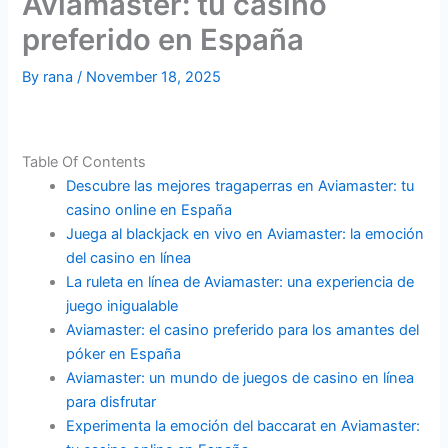
Aviamaster: tu casino
preferido en España
By
rana
/
November 18, 2025
Table Of Contents
Descubre las mejores tragaperras en Aviamaster: tu
casino online en España
Juega al blackjack en vivo en Aviamaster: la emoción
del casino en línea
La ruleta en línea de Aviamaster: una experiencia de
juego inigualable
Aviamaster: el casino preferido para los amantes del
póker en España
Aviamaster: un mundo de juegos de casino en línea
para disfrutar
Experimenta la emoción del baccarat en Aviamaster: