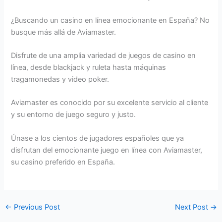
¿Buscando un casino en línea emocionante en España? No
busque más allá de Aviamaster.
Disfrute de una amplia variedad de juegos de casino en
línea, desde blackjack y ruleta hasta máquinas
tragamonedas y video poker.
Aviamaster es conocido por su excelente servicio al cliente
y su entorno de juego seguro y justo.
Únase a los cientos de jugadores españoles que ya
disfrutan del emocionante juego en línea con Aviamaster,
su casino preferido en España.
←
Previous Post
Next Post
→