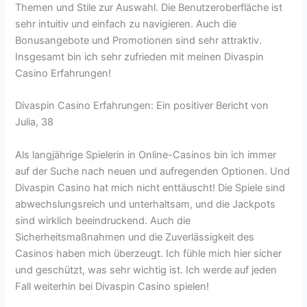
Themen und Stile zur Auswahl. Die Benutzeroberfläche ist
sehr intuitiv und einfach zu navigieren. Auch die
Bonusangebote und Promotionen sind sehr attraktiv.
Insgesamt bin ich sehr zufrieden mit meinen Divaspin
Casino Erfahrungen!
Divaspin Casino Erfahrungen: Ein positiver Bericht von
Julia, 38
Als langjährige Spielerin in Online-Casinos bin ich immer
auf der Suche nach neuen und aufregenden Optionen. Und
Divaspin Casino hat mich nicht enttäuscht! Die Spiele sind
abwechslungsreich und unterhaltsam, und die Jackpots
sind wirklich beeindruckend. Auch die
Sicherheitsmaßnahmen und die Zuverlässigkeit des
Casinos haben mich überzeugt. Ich fühle mich hier sicher
und geschützt, was sehr wichtig ist. Ich werde auf jeden
Fall weiterhin bei Divaspin Casino spielen!