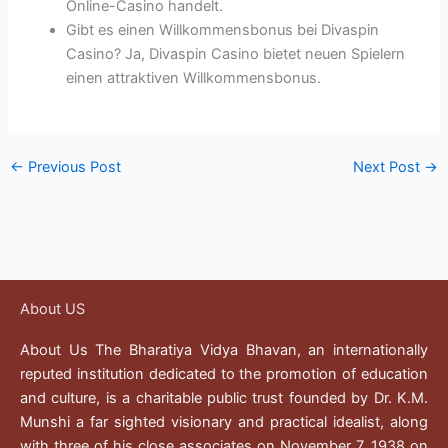
Online-Casino handelt.
Gibt es einen Willkommensbonus bei Divaspin
Casino? Ja, Divaspin Casino bietet neuen Spielern
einen attraktiven Willkommensbonus.
←
Previous Post
Next Post
→
About US
About Us The Bharatiya Vidya Bhavan, an internationally
reputed institution dedicated to the promotion of education
and culture, is a charitable public trust founded by Dr. K.M.
Munshi a far sighted visionary and practical idealist, along
with three of his close associates on November 7, 1938 on