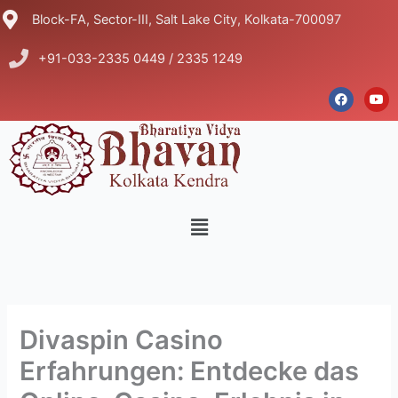
Skip
Block-FA, Sector-III, Salt Lake City, Kolkata-700097
to
content
+91-033-2335 0449 / 2335 1249
F
Y
a
o
c
u
e
t
b
u
o
b
o
e
k
Menu
Divaspin Casino
Erfahrungen: Entdecke das