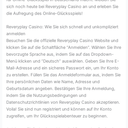
sich noch heute bei Reveryplay Casino an und erleben Sie
die Aufregung des Online-Glücksspiels!
Reveryplay Casino: Wie Sie sich schnell und unkompliziert
anmelden
Besuchen Sie die offizielle Reveryplay Casino Website und
klicken Sie auf die Schaltfläche “Anmelden”. Wählen Sie Ihre
bevorzugte Sprache aus, indem Sie auf das Dropdown-
Menü klicken und “Deutsch” auswählen. Geben Sie Ihre E-
Mail-Adresse und ein sicheres Passwort ein, um Ihr Konto
zu erstellen. Füllen Sie das Anmeldeformular aus, indem Sie
Ihre persönlichen Daten wie Name, Adresse und
Geburtsdatum angeben. Bestätigen Sie Ihre Anmeldung,
indem Sie die Nutzungsbedingungen und
Datenschutzrichtlinien von Reveryplay Casino akzeptieren.
Voila! Sie sind nun registriert und können auf Ihr Konto
zugreifen, um Ihr Glücksspielabenteuer zu beginnen.