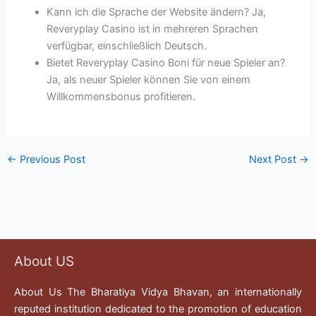
Kann ich die Sprache der Website ändern? Ja,
Reveryplay Casino ist in mehreren Sprachen
verfügbar, einschließlich Deutsch.
Bietet Reveryplay Casino Boni für neue Spieler an?
Ja, als neuer Spieler können Sie von einem
Willkommensbonus profitieren.
←
Previous Post
Next Post
→
About US
About Us The Bharatiya Vidya Bhavan, an internationally
reputed institution dedicated to the promotion of education