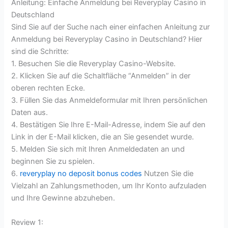
Anleitung: Einfache Anmeldung bei Reveryplay Casino in
Deutschland
Sind Sie auf der Suche nach einer einfachen Anleitung zur
Anmeldung bei Reveryplay Casino in Deutschland? Hier
sind die Schritte:
1. Besuchen Sie die Reveryplay Casino-Website.
2. Klicken Sie auf die Schaltfläche “Anmelden” in der
oberen rechten Ecke.
3. Füllen Sie das Anmeldeformular mit Ihren persönlichen
Daten aus.
4. Bestätigen Sie Ihre E-Mail-Adresse, indem Sie auf den
Link in der E-Mail klicken, die an Sie gesendet wurde.
5. Melden Sie sich mit Ihren Anmeldedaten an und
beginnen Sie zu spielen.
6.
reveryplay no deposit bonus codes
Nutzen Sie die
Vielzahl an Zahlungsmethoden, um Ihr Konto aufzuladen
und Ihre Gewinne abzuheben.
Review 1: