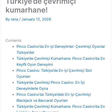
Türkiye’de çevrimiçi
kumarhane!
By
rana
/
January 12, 2026
Contents
Pinco Casino’da En iyi Deneyimler: Çevrimiçi Oyunlar
Türkiye’de!
Türkiye’de Çevrimiçi Kumarhane: Pinco Casino’da En
Keyifli Oyun Deneyimi
Pinco Casino: Türkiye’de En iyi Çevrimiçi Slot
Oyunları
Türkiye’de Çevrimiçi Pinco Casino: En İyi
Deneyimlerle Oyna
Pinco Casino’da Türkiye’deki En iyi Çevrimiçi
Blackjack ve Baccarat Oyunları
Türkiye’de Çevrimiçi Kumarhane: Pinco Casino’da En