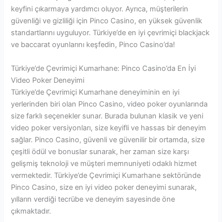
keyfini çıkarmaya yardımcı oluyor. Ayrıca, müşterilerin
güvenliği ve gizliliği için Pinco Casino, en yüksek güvenlik
standartlarını uyguluyor. Türkiye’de en iyi çevrimiçi blackjack
ve baccarat oyunlarını keşfedin, Pinco Casino’da!
Türkiye’de Çevrimiçi Kumarhane: Pinco Casino’da En İyi
Video Poker Deneyimi
Türkiye’de Çevrimiçi Kumarhane deneyiminin en iyi
yerlerinden biri olan Pinco Casino, video poker oyunlarında
size farklı seçenekler sunar. Burada bulunan klasik ve yeni
video poker versiyonları, size keyifli ve hassas bir deneyim
sağlar. Pinco Casino, güvenli ve güvenilir bir ortamda, size
çeşitli ödül ve bonuslar sunarak, her zaman size karşı
gelişmiş teknoloji ve müşteri memnuniyeti odaklı hizmet
vermektedir. Türkiye’de Çevrimiçi Kumarhane sektöründe
Pinco Casino, size en iyi video poker deneyimi sunarak,
yılların verdiği tecrübe ve deneyim sayesinde öne
çıkmaktadır.