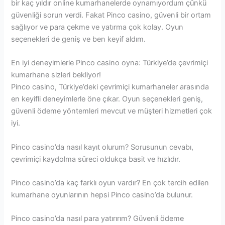
bir kaç yıldır online kumarhanelerde oynamıyordum çünkü
güvenliği sorun verdi. Fakat Pinco casino, güvenli bir ortam
sağlıyor ve para çekme ve yatırma çok kolay. Oyun
seçenekleri de geniş ve ben keyif aldım.
En iyi deneyimlerle Pinco casino oyna: Türkiye’de çevrimiçi
kumarhane sizleri bekliyor!
Pinco casino, Türkiye’deki çevrimiçi kumarhaneler arasında
en keyifli deneyimlerle öne çıkar. Oyun seçenekleri geniş,
güvenli ödeme yöntemleri mevcut ve müşteri hizmetleri çok
iyi.
Pinco casino’da nasıl kayıt olurum? Sorusunun cevabı,
çevrimiçi kaydolma süreci oldukça basit ve hızlıdır.
Pinco casino’da kaç farklı oyun vardır? En çok tercih edilen
kumarhane oyunlarının hepsi Pinco casino’da bulunur.
Pinco casino’da nasıl para yatırırım? Güvenli ödeme