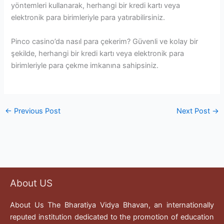
yöntemleri kullanarak, herhangi bir kredi kartı veya
elektronik para birimleriyle para yatırabilirsiniz.
Pinco casino’da nasıl para çekerim? Güvenli ve kolay bir
şekilde, herhangi bir kredi kartı veya elektronik para
birimleriyle para çekme imkanına sahipsiniz.
←
Previous Post
Next Post
→
About US
About Us The Bharatiya Vidya Bhavan, an internationally
reputed institution dedicated to the promotion of education