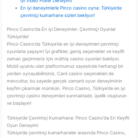
İyi Video Poker Deneyimi
En iyi deneyimlerle Pinco casino oyna: Türkiye’de
çevrimiçi kumarhane sizleri bekliyor!
Pinco Casino’da En iyi Deneyimler: Çevrimiçi Oyunlar
Türkiye’de!
Pinco Casino’da Türkiye’de en iyi deneyimleri çevrimiçi
oyunlarla yaşayın! İyi grafikler, geniş seçenekler ve keyifli
zaman geçirmeniz için müthiş casino oyunları bekliyor.
Mobil uyumlu olan platformumuz sayesinde herhangi bir
yerden oynayabilirsiniz. Canlı casino seçenekleri de
mevcuttur, bu sayede gerçek zamanlı oyun deneyiminin
keyfini çıkarmak mümkün. Pinco Casino, Türkiye’de en iyi
çevrimiçi casino deneyimleri sunmaktadır, üyelik oluşturun
ve başlayın!
Türkiye’de Çevrimiçi Kumarhane: Pinco Casino’da En Keyifli
Oyun Deneyimi
Türkiye’de çevrimiçi kumarhaneler arasında Pinco Casino,