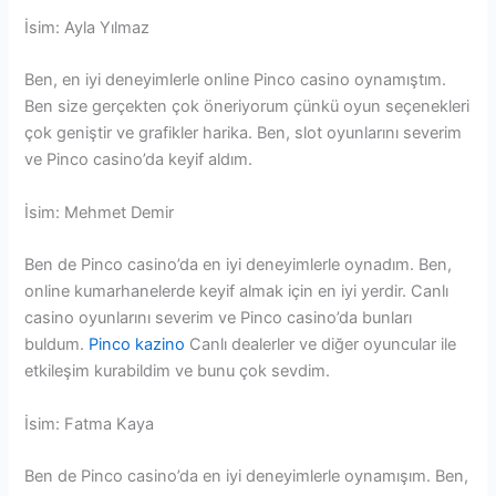
İsim: Ayla Yılmaz
Ben, en iyi deneyimlerle online Pinco casino oynamıştım.
Ben size gerçekten çok öneriyorum çünkü oyun seçenekleri
çok geniştir ve grafikler harika. Ben, slot oyunlarını severim
ve Pinco casino’da keyif aldım.
İsim: Mehmet Demir
Ben de Pinco casino’da en iyi deneyimlerle oynadım. Ben,
online kumarhanelerde keyif almak için en iyi yerdir. Canlı
casino oyunlarını severim ve Pinco casino’da bunları
buldum.
Pinco kazino
Canlı dealerler ve diğer oyuncular ile
etkileşim kurabildim ve bunu çok sevdim.
İsim: Fatma Kaya
Ben de Pinco casino’da en iyi deneyimlerle oynamışım. Ben,