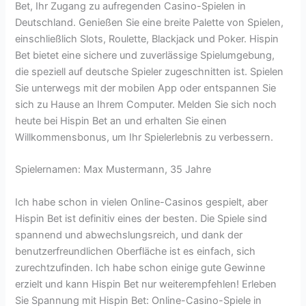
Bet, Ihr Zugang zu aufregenden Casino-Spielen in
Deutschland. Genießen Sie eine breite Palette von Spielen,
einschließlich Slots, Roulette, Blackjack und Poker. Hispin
Bet bietet eine sichere und zuverlässige Spielumgebung,
die speziell auf deutsche Spieler zugeschnitten ist. Spielen
Sie unterwegs mit der mobilen App oder entspannen Sie
sich zu Hause an Ihrem Computer. Melden Sie sich noch
heute bei Hispin Bet an und erhalten Sie einen
Willkommensbonus, um Ihr Spielerlebnis zu verbessern.
Spielernamen: Max Mustermann, 35 Jahre
Ich habe schon in vielen Online-Casinos gespielt, aber
Hispin Bet ist definitiv eines der besten. Die Spiele sind
spannend und abwechslungsreich, und dank der
benutzerfreundlichen Oberfläche ist es einfach, sich
zurechtzufinden. Ich habe schon einige gute Gewinne
erzielt und kann Hispin Bet nur weiterempfehlen! Erleben
Sie Spannung mit Hispin Bet: Online-Casino-Spiele in