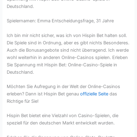
Deutschland.
Spielernamen: Emma Entscheidungsfrage, 31 Jahre
Ich bin mir nicht sicher, was ich von Hispin Bet halten soll.
Die Spiele sind in Ordnung, aber es gibt nichts Besonderes.
Auch die Bonusangebote sind nicht überragend. Ich werde
wohl weiterhin in anderen Online-Casinos spielen. Erleben
Sie Spannung mit Hispin Bet: Online-Casino-Spiele in
Deutschland.
Möchten Sie Aufregung in der Welt der Online-Casinos
erleben? Dann ist Hispin Bet genau
offizielle Seite
das
Richtige für Sie!
Hispin Bet bietet eine Vielzahl von Casino-Spielen, die
speziell für den deutschen Markt entwickelt wurden.