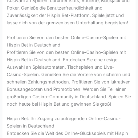
Auswahl an Spielen, darunter Slots, Roulette, Blackjack und
Poker. Genieße die Benutzerfreundlichkeit und
Zuverlässigkeit der Hispin Bet-Plattform. Spiele jetzt und
lasse dich von der grenzenlosen Unterhaltung begeistern!
Profitieren Sie von den besten Online-Casino-Spielen mit
Hispin Bet in Deutschland
Profitieren Sie von den besten Online-Casino-Spielen mit
Hispin Bet in Deutschland. Entdecken Sie eine riesige
Auswahl an Spielautomaten, Tischspielen und Live-
Casino-Spielen. Genießen Sie die Vorteile von sicheren und
schnellen Zahlungsmethoden. Profitieren Sie von lukrativen
Bonusangeboten und Promotionen. Werden Sie Teil einer
großartigen Casino-Community in Deutschland. Spielen Sie
noch heute bei Hispin Bet und gewinnen Sie groß!
Hispin Bet: Ihr Zugang zu aufregenden Online-Casino-
Spielen in Deutschland
Entdecken Sie die Welt des Online-Glücksspiels mit Hispin