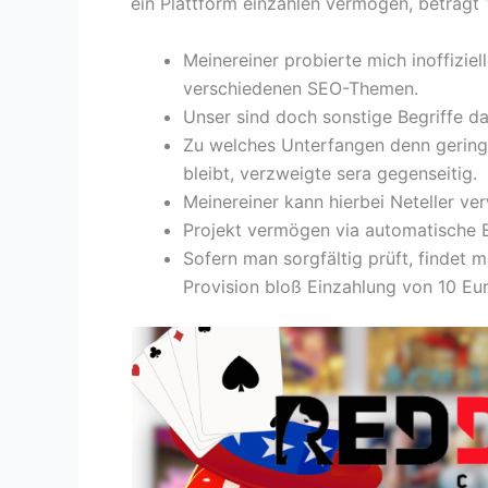
ein Plattform einzahlen vermögen, beträgt 
Meinereiner probierte mich inoffizie
verschiedenen SEO-Themen.
Unser sind doch sonstige Begriffe da
Zu welches Unterfangen denn geringe
bleibt, verzweigte sera gegenseitig.
Meinereiner kann hierbei Neteller v
Projekt vermögen via automatische
Sofern man sorgfältig prüft, findet
Provision bloß Einzahlung von 10 Eur