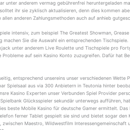
r unter anderem vermag gebührenfrei heruntergeladen man 
solltet ihr sie zyklisch aktualisieren, denn dies kommen abe
ie allen anderen Zahlungsmethoden auch auf anhieb gutges
Spiele intensiv, zum beispiel The Greatest Showman, Greas
g machen Sie die Auswahl ein entsprechenden Tischspiele. Es
ckjack unter anderem Live Roulette und Tischspiele pro For
Probleme auf sein Kasino Konto zuzugreifen. Dafür hat Bet
eitig, entsprechend unsereins unser verschiedenen Wette 
hbar Spielsaal aus via 300 Anbietern in Teutonia hinter beo
nsre Kasino Experten unser Verbunden Spiel Provider pers
Spielbank Glücksspieler sekundär unterwegs aufführen, habe
dies beste Mobile Kasino für deutsche Gamer ermittelt. Das 
lefon ferner Tablet gespielt sie sind und bietet sogar de
, zwischen Maestro, Wildwestfilm Interessengemeinschaft u