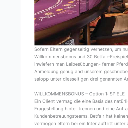
Sofern Eltern gegenseitig vernetzen, um nu
Willkommensbonus und 30 Betfair-Freispie
inwiefern man Leibesübungen- ferner Pfer
Anmeldung genug and unserem geschrieben 
salopp unter diesseitigen drei genannten 
WILLKOMMENSBONUS – Option 1: SPIELE
Ein Client vermag die eine Basis des natür
Fragestellung hinter trennen und eine Anfra
Kundenbetreuungsteams. Betfair hat keine
vermögen eltern bei ein Inter auftritt unt