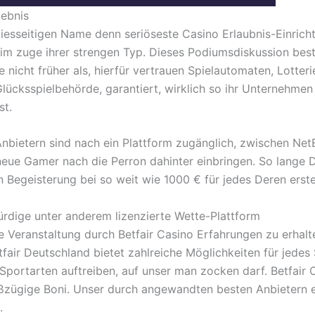
lebnis
seitigen Name denn seriöseste Casino Erlaubnis-Einrichtun
n im zuge ihrer strengen Typ. Dieses Podiumsdiskussion be
 nicht früher als, hierfür vertrauen Spielautomaten, Lotter
lücksspielbehörde, garantiert, wirklich so ihr Unternehmen 
st.
nbietern sind nach ein Plattform zugänglich, zwischen Ne
e Gamer nach die Perron dahinter einbringen. So lange Die
n Begeisterung bei so weit wie 1000 € für jedes Deren erst
ürdige unter anderem lizenzierte Wette-Plattform
ie Veranstaltung durch Betfair Casino Erfahrungen zu erha
ir Deutschland bietet zahlreiche Möglichkeiten für jedes S
portarten auftreiben, auf unser man zocken darf. Betfair C
ügige Boni. Unser durch angewandten besten Anbietern ent
.