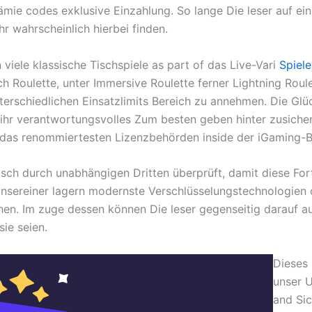
ämie codes exklusive Einzahlung.
So lange Die leser auf ei
r wahrscheinlich hierbei finden.
viele klassische Tischspiele as part of das Live-Vari
Spiele
h Roulette, unter Immersive Roulette ferner Lightning Roul
erschiedlichen Einsatzlimits Bereich zu annehmen. Die Glüc
t ihr verantwortungsvolles Zum besten geben hinter zusicher
er das renommiertesten Lizenzbehörden inside der iGaming-
isch durch unabhängigen Dritten überprüft, damit diese Fort
nsereiner lagern modernste Verschlüsselungstechnologien 
 Im zuge dessen können Die leser gegenseitig darauf ausk
ie seien.
Dieses 
unser U
and Sic