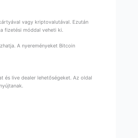
kártyával vagy kriptovalutával. Ezután
 fizetési móddal veheti ki.
szhatja. A nyereményeket Bitcoin
t és live dealer lehetőségeket. Az oldal
nyújtanak.