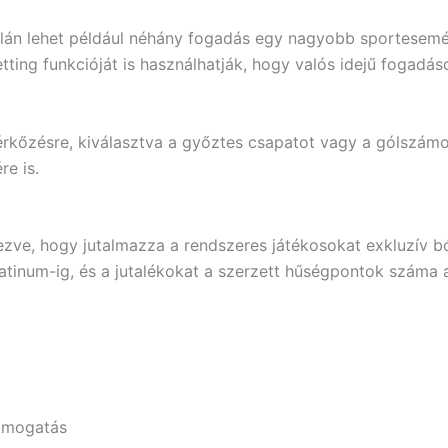
lán lehet például néhány fogadás egy nagyobb sportesemén
tting funkcióját is használhatják, hogy valós idejű fogadás
rkőzésre, kiválasztva a győztes csapatot vagy a gólszámot
e is.
zve, hogy jutalmazza a rendszeres játékosokat exkluzív b
latinum-ig, és a jutalékokat a szerzett hűségpontok száma al
támogatás