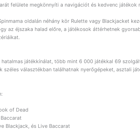
arát felülete megkönnyíti a navigációt és kedvenc játékok 
a Spinmama oldalán néhány kör Rulette vagy Blackjacket ke
hogy az éjszaka halad előre, a játékosok áttérhetnek gyors
ériáikat.
atalmas játékkínálat, több mint 6 000 játékkal 69 szolgál
sok széles választékban találhatnak nyerőgépeket, asztali já
:
Book of Dead
 Baccarat
ve Blackjack, és Live Baccarat