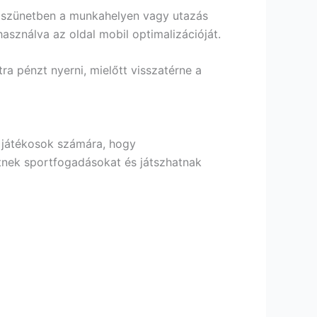
d szünetben a munkahelyen vagy utazás
asználva az oldal mobil optimalizációját.
a pénzt nyerni, mielőtt visszatérne a
a játékosok számára, hogy
tnek sportfogadásokat és játszhatnak