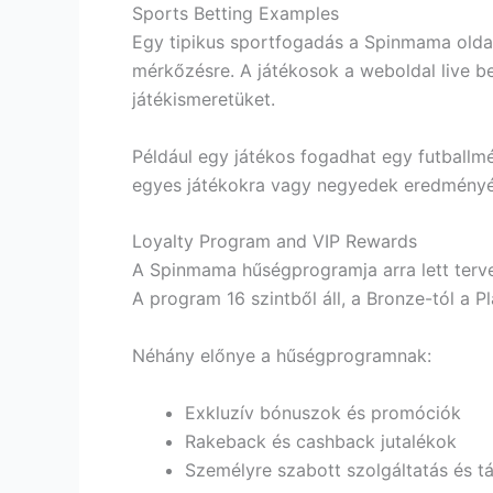
Sports Betting Examples
Egy tipikus sportfogadás a Spinmama olda
mérkőzésre. A játékosok a weboldal live be
játékismeretüket.
Például egy játékos fogadhat egy futballmé
egyes játékokra vagy negyedek eredményér
Loyalty Program and VIP Rewards
A Spinmama hűségprogramja arra lett terve
A program 16 szintből áll, a Bronze-tól a P
Néhány előnye a hűségprogramnak:
Exkluzív bónuszok és promóciók
Rakeback és cashback jutalékok
Személyre szabott szolgáltatás és 