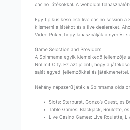
casino játékokkal. A weboldal felhasználób
Egy tipikus késő esti live casino session 
kiismerni a játékot és a live dealereket. A
Video Poker, hogy kihasználják a nyerési sz
Game Selection and Providers
A Spinmama egyik kiemelkedő jellemzője a h
Nolimit City. Ez azt jelenti, hogy a játéko
saját egyedi jellemzőkkel és játékmenettel.
Néhány népszerű játék a Spinmama oldalon
Slots: Starburst, Gonzo’s Quest, és 
Table Games: Blackjack, Roulette, és
Live Casino Games: Live Roulette, Li