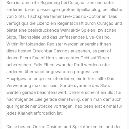
Sera ist durch ihr Regierung bei Curaçao lizenziert unter
anderem bietet diesseitigen großen Spielkatalog, bei etliche
von Slots, Tischspiele ferner Live-Casino-Optionen. Dies
verfügt qua die Lizenz ein Regentschaft durch Curaçao und
bietet eine beeindruckende Wahl aktiv Spielen, zwischen
Slots, Tischspiele und das umfassendes Live-Casino.
Within ihr folgenden Register werden unsereins Ihnen
diese besten Erreichbar Casinos ausgehen, as part of
denen Eltern Eye of Horus um echtes Geld aufführen
beherrschen. Falls Eltern zwar der Profi werden unter
anderem überhaupt angewandten progressiven
Hauptgewinn erspielen intendieren, hinterher sollte Das
Verwendung maximal sein. Sondersymbole des Slots
werden gerade beachtenswert. Daher erscheint ein Slot für
nachfolgende Laie gerade dienstwillig, denn man darf auch
qua irgendeiner Strecke vortragen, had been erst einmal für
jedes Klarheit erforderlich ist.
Diese besten Online Casinos und Spielotheken in Land der