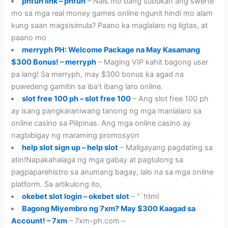
phfun link – phfun
– Nais mo bang subukan ang swerte
mo sa mga real money games online ngunit hindi mo alam
kung saan magsisimula? Paano ka maglalaro ng ligtas, at
paano mo
merryph PH: Welcome Package na May Kasamang
$300 Bonus! – merryph
– Maging VIP kahit bagong user
pa lang! Sa merryph, may $300 bonus ka agad na
puwedeng gamitin sa iba’t ibang laro online.
slot free 100 ph – slot free 100
– Ang slot free 100 ph
ay isang pangkaraniwang tanong ng mga manlalaro sa
online casino sa Pilipinas. Ang mga online casino ay
nagbibigay ng maraming promosyon
help slot sign up – help slot
– Maligayang pagdating sa
atin!Napakahalaga ng mga gabay at pagtulong sa
pagpaparehistro sa anumang bagay, lalo na sa mga online
platform. Sa artikulong ito,
okebet slot login – okebet slot
– “`html
Bagong Miyembro ng 7xm? May $300 Kaagad sa
Account! – 7xm
– 7xm-ph.com –