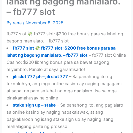
lahat ng bagong manlalaro.
– fb777 slot
By
rana
/
November 8, 2025
fb777 slot
fb777 slot: $200 free bonus para sa lahat ng
bagong manlalaro. – fb777 slot
fb777 slot
fb777 slot: $200 free bonus para sa
lahat ng bagong manlalaro. – fb777 slot
– fb777 slot Online
Casino: $200 libreng bonus para sa bawat bagong
miyembro. Panalo at saya garantisado!
jili slot 777 ph – jili slot 777
– Sa panahong ito ng
teknolohiya, ang mga online casino ay naging magagamit
at sapat na para sa lahat ng mga naglalaro. Isa sa mga
pinakamahusay na online
stake sign up – stake
– Sa panahong ito, ang paglalaro
sa online kasino ay naging napakalawak, at ang
pagkakaroon ng isang stake sign up ay naging isang
mahalagang parte ng proseso.