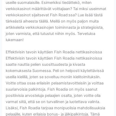
useille suomalaisille. Esimerkiksi tiedättekö, miten
verkkokasinot määrittävät voittajiaan? Tai miksi useimmat
verkkokasinot sijaitsevat Fish Road:ssa? Lue lisää tästä
tärkeästä aiheesta täällä. Meillä on myös paljon muita
artikkeleita verkkokasinojen toiminnasta ja strategioista,
joten varmista, että tutustut niihin myös. Tervetuloa
lukemaan!
Effektivisin tavoin käyttäen Fish Roadia nettikasinoissa
Effektivisin tavoin käyttäen Fish Roadia nettikasinoissa
saatte nauttia pelien suosittuudesta ja kivasta
kokemuksesta Suomessa. Peli on helposti käytettävissä
useilla kielillä, joten se soveltuu moniin kielitoimituksiin.
Voitte ottaa osaa erilaisiin pelaamistavoitteisiin ja voittaa
suuriarvoisia palkintoja. Fish Roadia on myös saanut
positiivisia arvosteluja pelaajien osalta, joten voitte olla
varmat siitä, että se on turvallinen ja luotettava valinta.
Lisäksi, Fish Roadia tarjoaa monipuolisia mahdollisuuksia
pelaajille, kuten erilaisia bonus- ja jälkipalkintoja. Tämä