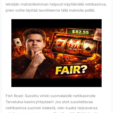
tehdään mahdollisimman helposti käyttämällä nettikasinoa,
joten voitte täyttää tavoitteenne tällä mainiolla pelillä.
Fish Road: Suosittu vinkki suomalaisille nettikasinolle
Tervetuloa kasinoyhteyteen! Jos etsit suositeltavaa
nettikasinoa suomen kielestä, olen kuullut tarjoavansa