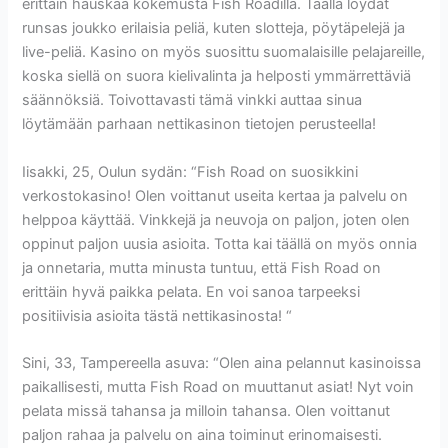
erittäin hauskaa kokemusta Fish Roadillä. Täällä löydät
runsas joukko erilaisia peliä, kuten slotteja, pöytäpelejä ja
live-peliä. Kasino on myös suosittu suomalaisille pelajareille,
koska siellä on suora kielivalinta ja helposti ymmärrettäviä
säännöksiä. Toivottavasti tämä vinkki auttaa sinua
löytämään parhaan nettikasinon tietojen perusteella!
Iisakki, 25, Oulun sydän: “Fish Road on suosikkini
verkostokasino! Olen voittanut useita kertaa ja palvelu on
helppoa käyttää. Vinkkejä ja neuvoja on paljon, joten olen
oppinut paljon uusia asioita. Totta kai täällä on myös onnia
ja onnetaria, mutta minusta tuntuu, että Fish Road on
erittäin hyvä paikka pelata. En voi sanoa tarpeeksi
positiivisia asioita tästä nettikasinosta! “
Sini, 33, Tampereella asuva: “Olen aina pelannut kasinoissa
paikallisesti, mutta Fish Road on muuttanut asiat! Nyt voin
pelata missä tahansa ja milloin tahansa. Olen voittanut
paljon rahaa ja palvelu on aina toiminut erinomaisesti.