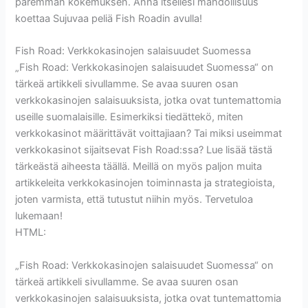
paremman kokemuksen. Anna itsellesi mahdollisuus
koettaa Sujuvaa peliä Fish Roadin avulla!
Fish Road: Verkkokasinojen salaisuudet Suomessa
„Fish Road: Verkkokasinojen salaisuudet Suomessa“ on
tärkeä artikkeli sivullamme. Se avaa suuren osan
verkkokasinojen salaisuuksista, jotka ovat tuntemattomia
useille suomalaisille. Esimerkiksi tiedättekö, miten
verkkokasinot määrittävät voittajiaan? Tai miksi useimmat
verkkokasinot sijaitsevat Fish Road:ssa? Lue lisää tästä
tärkeästä aiheesta täällä. Meillä on myös paljon muita
artikkeleita verkkokasinojen toiminnasta ja strategioista,
joten varmista, että tutustut niihin myös. Tervetuloa
lukemaan!
HTML:
„Fish Road: Verkkokasinojen salaisuudet Suomessa“ on
tärkeä artikkeli sivullamme. Se avaa suuren osan
verkkokasinojen salaisuuksista, jotka ovat tuntemattomia