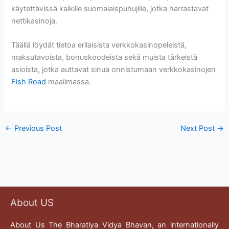
käytettävissä kaikille suomalaispuhujille, jotka harrastavat
nettikasinoja.
Täällä löydät tietoa erilaisista verkkokasinopeleistä,
maksutavoista, bonuskoodeista sekä muista tärkeistä
asioista, jotka auttavat sinua onnistumaan verkkokasinojen
Fish Road
maailmassa.
←
Previous Post
Next Post
→
About US
About Us The Bharatiya Vidya Bhavan, an internationally