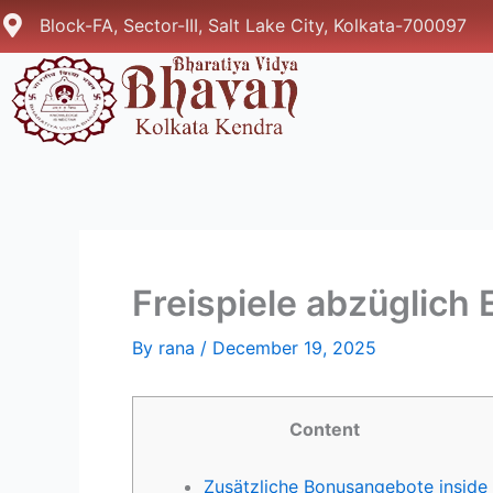
Skip
Block-FA, Sector-III, Salt Lake City, Kolkata-700097
to
content
Freispiele abzüglich
By
rana
/
December 19, 2025
Content
Zusätzliche Bonusangebote inside