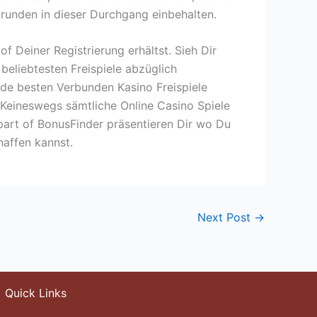
irunden in dieser Durchgang einbehalten.
f Deiner Registrierung erhältst. Sieh Dir
beliebtesten Freispiele abzüglich
nde besten Verbunden Kasino Freispiele
 Keineswegs sämtliche Online Casino Spiele
 part of BonusFinder präsentieren Dir wo Du
haffen kannst.
Next Post
→
Quick Links