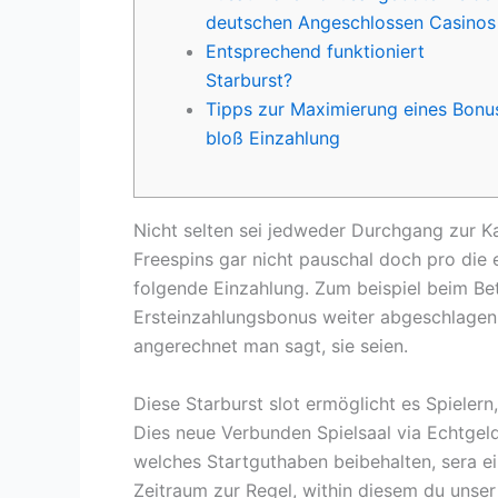
deutschen Angeschlossen Casinos
Entsprechend funktioniert
Starburst?
Tipps zur Maximierung eines Bonu
bloß Einzahlung
Nicht selten sei jedweder Durchgang zur Ka
Freespins gar nicht pauschal doch pro die 
folgende Einzahlung. Zum beispiel beim B
Ersteinzahlungsbonus weiter abgeschlagen 
angerechnet man sagt, sie seien.
Diese Starburst slot ermöglicht es Spielern
Dies neue Verbunden Spielsaal via Echtgel
welches Startguthaben beibehalten, sera e
Zeitraum zur Regel, within diesem du unser 