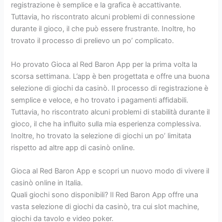
registrazione è semplice e la grafica è accattivante.
Tuttavia, ho riscontrato alcuni problemi di connessione
durante il gioco, il che può essere frustrante. Inoltre, ho
trovato il processo di prelievo un po’ complicato.
Ho provato Gioca al Red Baron App per la prima volta la
scorsa settimana. L’app è ben progettata e offre una buona
selezione di giochi da casinò. Il processo di registrazione è
semplice e veloce, e ho trovato i pagamenti affidabili.
Tuttavia, ho riscontrato alcuni problemi di stabilità durante il
gioco, il che ha influito sulla mia esperienza complessiva.
Inoltre, ho trovato la selezione di giochi un po’ limitata
rispetto ad altre app di casinò online.
Gioca al Red Baron App e scopri un nuovo modo di vivere il
casinò online in Italia.
Quali giochi sono disponibili? Il Red Baron App offre una
vasta selezione di giochi da casinò, tra cui slot machine,
giochi da tavolo e video poker.