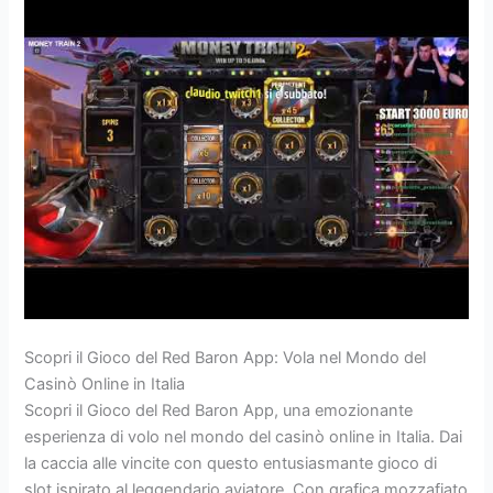
Scopri il Gioco del Red Baron App: Vola nel Mondo del
Casinò Online in Italia
Scopri il Gioco del Red Baron App, una emozionante
esperienza di volo nel mondo del casinò online in Italia. Dai
la caccia alle vincite con questo entusiasmante gioco di
slot ispirato al leggendario aviatore. Con grafica mozzafiato