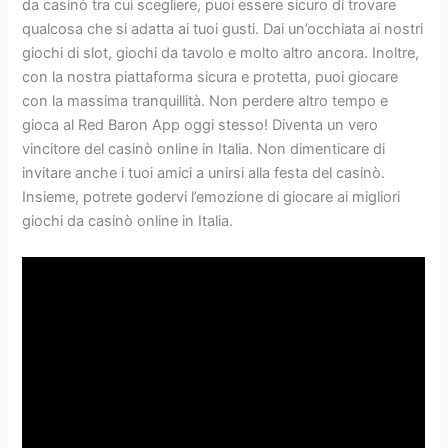
da casinò tra cui scegliere, puoi essere sicuro di trovare
qualcosa che si adatta ai tuoi gusti. Dai un’occhiata ai nostri
giochi di slot, giochi da tavolo e molto altro ancora. Inoltre,
con la nostra piattaforma sicura e protetta, puoi giocare
con la massima tranquillità. Non perdere altro tempo e
gioca al Red Baron App oggi stesso! Diventa un vero
vincitore del casinò online in Italia. Non dimenticare di
invitare anche i tuoi amici a unirsi alla festa del casinò.
Insieme, potrete godervi l’emozione di giocare ai migliori
giochi da casinò online in Italia.