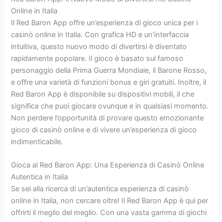
Online in Italia
Il Red Baron App offre un’esperienza di gioco unica per i
casinò online in Italia. Con grafica HD e un’interfaccia
intuitiva, questo nuovo modo di divertirsi è diventato
rapidamente popolare. Il gioco è basato sul famoso
personaggio della Prima Guerra Mondiale, il Barone Rosso,
e offre una varietà di funzioni bonus e giri gratuiti. Inoltre, il
Red Baron App è disponibile su dispositivi mobili, il che
significa che puoi giocare ovunque e in qualsiasi momento.
Non perdere l’opportunità di provare questo emozionante
gioco di casinò online e di vivere un’esperienza di gioco
indimenticabile.
Gioca al Red Baron App: Una Esperienza di Casinò Online
Autentica in Italia
Se sei alla ricerca di un’autentica esperienza di casinò
online in Italia, non cercare oltre! Il Red Baron App è qui per
offrirti il meglio del meglio. Con una vasta gamma di giochi