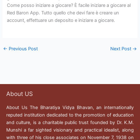
Come posso iniziare a giocare? È facile iniziare a giocare al
Red Baron App. Tutto quello che devi fare è creare un
account, effettuare un deposito e iniziare a giocare.
←
Previous Post
Next Post
→
About US
About Us The Bharatiya Vidya Bhavan, an internationally
reputed institution dedicated to the promotion of education
and culture, is a charitable public trust founded by Dr. K.M.
Munshi a far sighted visionary and practical idealist, along
with three of his close associates on November 7, 1938 on