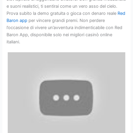
e suoni realistici, ti sentirai come un vero asso del cielo.
Prova subito la demo gratuita o gioca con denaro reale
Red
Baron app
per vincere grandi premi. Non perdere
l’occasione di vivere un’avventura indimenticabile con Red
Baron App, disponibile solo nei migliori casinò online
italiani.