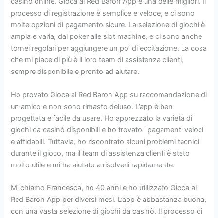
casinò online. Gioca al Red Baron App è una delle migliori. Il
processo di registrazione è semplice e veloce, e ci sono
molte opzioni di pagamento sicure. La selezione di giochi è
ampia e varia, dal poker alle slot machine, e ci sono anche
tornei regolari per aggiungere un po’ di eccitazione. La cosa
che mi piace di più è il loro team di assistenza clienti,
sempre disponibile e pronto ad aiutare.
Ho provato Gioca al Red Baron App su raccomandazione di
un amico e non sono rimasto deluso. L’app è ben
progettata e facile da usare. Ho apprezzato la varietà di
giochi da casinò disponibili e ho trovato i pagamenti veloci
e affidabili. Tuttavia, ho riscontrato alcuni problemi tecnici
durante il gioco, ma il team di assistenza clienti è stato
molto utile e mi ha aiutato a risolverli rapidamente.
Mi chiamo Francesca, ho 40 anni e ho utilizzato Gioca al
Red Baron App per diversi mesi. L’app è abbastanza buona,
con una vasta selezione di giochi da casinò. Il processo di