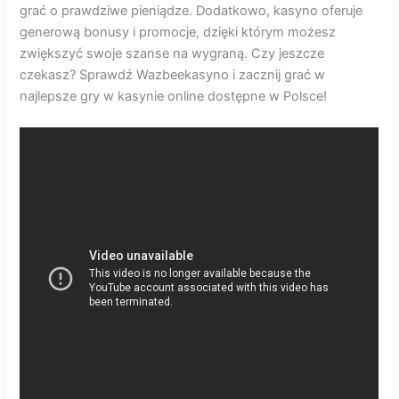
grać o prawdziwe pieniądze. Dodatkowo, kasyno oferuje
generową bonusy i promocje, dzięki którym możesz
zwiększyć swoje szanse na wygraną. Czy jeszcze
czekasz? Sprawdź Wazbeekasyno i zacznij grać w
najlepsze gry w kasynie online dostępne w Polsce!