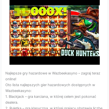
Najlepsze gry hazardowe w Wazbeekasyno – zagraj teraz
online!
Oto lista najlepszych gier hazardowych dostępnych w
Wazbeekasyno:
1. Blackjack – gra karciana, w której celem jest pokonać
dealera.
2. Ruletka – gra klasyczna, w której grający obstawia liczbę,