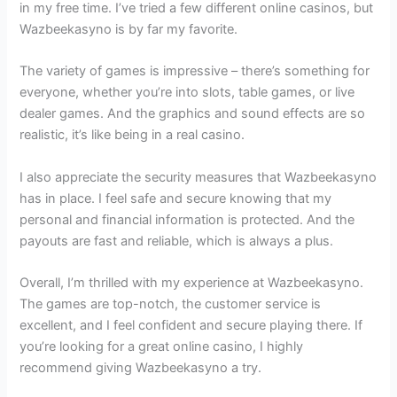
in my free time. I’ve tried a few different online casinos, but
Wazbeekasyno is by far my favorite.
The variety of games is impressive – there’s something for
everyone, whether you’re into slots, table games, or live
dealer games. And the graphics and sound effects are so
realistic, it’s like being in a real casino.
I also appreciate the security measures that Wazbeekasyno
has in place. I feel safe and secure knowing that my
personal and financial information is protected. And the
payouts are fast and reliable, which is always a plus.
Overall, I’m thrilled with my experience at Wazbeekasyno.
The games are top-notch, the customer service is
excellent, and I feel confident and secure playing there. If
you’re looking for a great online casino, I highly
recommend giving Wazbeekasyno a try.