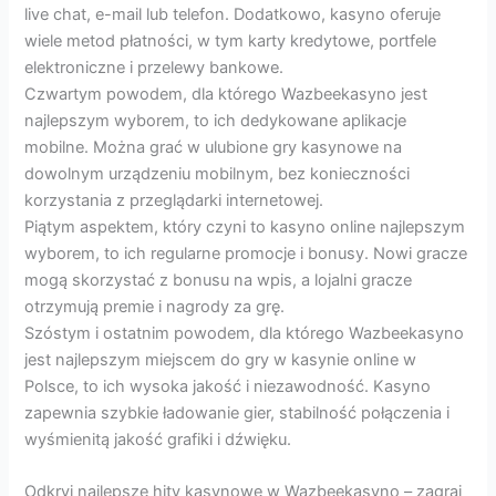
live chat, e-mail lub telefon. Dodatkowo, kasyno oferuje
wiele metod płatności, w tym karty kredytowe, portfele
elektroniczne i przelewy bankowe.
Czwartym powodem, dla którego Wazbeekasyno jest
najlepszym wyborem, to ich dedykowane aplikacje
mobilne. Można grać w ulubione gry kasynowe na
dowolnym urządzeniu mobilnym, bez konieczności
korzystania z przeglądarki internetowej.
Piątym aspektem, który czyni to kasyno online najlepszym
wyborem, to ich regularne promocje i bonusy. Nowi gracze
mogą skorzystać z bonusu na wpis, a lojalni gracze
otrzymują premie i nagrody za grę.
Szóstym i ostatnim powodem, dla którego Wazbeekasyno
jest najlepszym miejscem do gry w kasynie online w
Polsce, to ich wysoka jakość i niezawodność. Kasyno
zapewnia szybkie ładowanie gier, stabilność połączenia i
wyśmienitą jakość grafiki i dźwięku.
Odkryj najlepsze hity kasynowe w Wazbeekasyno – zagraj