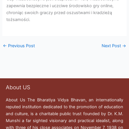
zapewnia bezpieczne i uczciwe środowisko gry online,
chroniąc swoich graczy przed oszustwami i kradzieżą
tożsamości.
←
Previous Post
Next Post
→
About US
About Us The Bharatiya Vidya Bhavan, an internationally
reputed institution dedicated to the promotion of education
and culture, is a charitable public trust founded by Dr. K.M.
Munshi a far sighted visionary and practical idealist, along
with three of his close associates on November 7, 1938 on