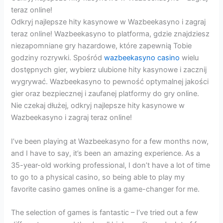
teraz online!
Odkryj najlepsze hity kasynowe w Wazbeekasyno i zagraj
teraz online! Wazbeekasyno to platforma, gdzie znajdziesz
niezapomniane gry hazardowe, które zapewnią Tobie
godziny rozrywki. Spośród
wazbeekasyno casino
wielu
dostępnych gier, wybierz ulubione hity kasynowe i zacznij
wygrywać. Wazbeekasyno to pewność optymalnej jakości
gier oraz bezpiecznej i zaufanej platformy do gry online.
Nie czekaj dłużej, odkryj najlepsze hity kasynowe w
Wazbeekasyno i zagraj teraz online!
I’ve been playing at Wazbeekasyno for a few months now,
and I have to say, it’s been an amazing experience. As a
35-year-old working professional, I don’t have a lot of time
to go to a physical casino, so being able to play my
favorite casino games online is a game-changer for me.
The selection of games is fantastic – I’ve tried out a few