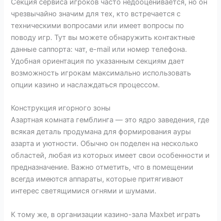
Секция сервиса игроков часто недооценивается, но он
чрезвычайно значим для тех, кто встречается с
техническими вопросами или имеет вопросы по
поводу игр. Тут вы можете обнаружить контактные
данные саппорта: чат, e-mail или номер телефона.
Удобная ориентация по указанным секциям дает
возможность игрокам максимально использовать
опции казино и наслаждаться процессом.
Конструкция игорного зоны
Азартная комната гемблинга — это ядро заведения, где
всякая деталь продумана для формирования ауры
азарта и уютности. Обычно он поделен на несколько
областей, любая из которых имеет свои особенности и
предназначение. Важно отметить, что в помещении
всегда имеются аппараты, которые притягивают
интерес светящимися огнями и шумами.
К тому же, в организации казино-зала Maxbet играть