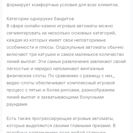
формирует комфортные условия для всех клиентов.
Категории одноруких бандитов
В сфере онлайн-казино игровые автоматы можно
сегментировать на несколько основных категорий,
каждая из которых имеет свои неповторимые
особенности и плюсы. Олдскульные автоматы обычно
включают три катушки и самое маленькое количество
линий выплат. Эти самые развлечения завлекают своей
легкостью и нередко напоминают винтажные
физические слоты. По сравнению с разницу с них,,
видео-слоты обеспечивают комплексный игровой
процесс с пятью и более рилсами, разнообразием
линий выплат и захватывающими бонусными
раундами.
Есть также прогрессирующие игровые автоматы,
которые выделяются своими главными призами. В
подобных развлечениях доля любой ставочки