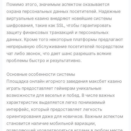
Помимо этого, значимым аспектом оказывается
охрана персональных данных посетителей. Надежные
виртуальные казино внедряют новейшие системы
шифрования, такие как SSL, чтобы гарантировать
защиту финансовых транзакций и персональных
данных. Кроме того некоторые платформы предлагают
непрерывную обслуживание посетителей посредством
чат либо звонок, что дает шанс разрешать всякие
проблемы быстро и результативно.
Основные особенности системы
Площадка онлайн игорного заведения максбет казино
играть предоставляет геймерам уникальные
возможности для веселья и побед. В числе важных
характеристик выделяется легко понимаемый
интерфейс, который предоставляет легкость
ориентирования даже для новичков. Важным аспектом
становится наличие мобильной вариации,
позволяющей удовлетворяться играми в любом месте