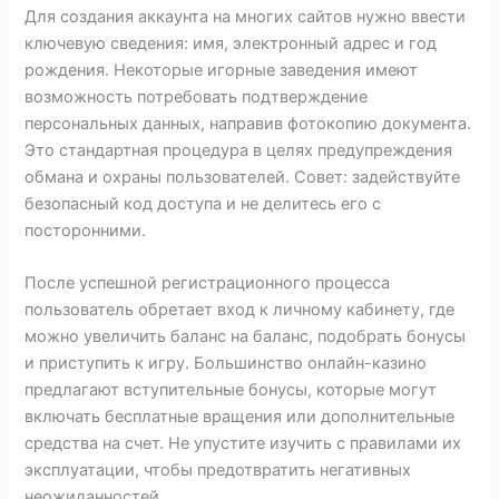
Для создания аккаунта на многих сайтов нужно ввести
ключевую сведения: имя, электронный адрес и год
рождения. Некоторые игорные заведения имеют
возможность потребовать подтверждение
персональных данных, направив фотокопию документа.
Это стандартная процедура в целях предупреждения
обмана и охраны пользователей. Совет: задействуйте
безопасный код доступа и не делитесь его с
посторонними.
После успешной регистрационного процесса
пользователь обретает вход к личному кабинету, где
можно увеличить баланс на баланс, подобрать бонусы
и приступить к игру. Большинство онлайн-казино
предлагают вступительные бонусы, которые могут
включать бесплатные вращения или дополнительные
средства на счет. Не упустите изучить с правилами их
эксплуатации, чтобы предотвратить негативных
неожиданностей.