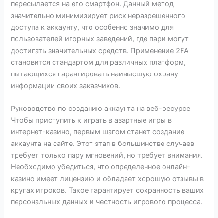
пересылается на его смартфон. Данный метод
значительно минимизирует риск неразрешенного
доступа к аккаунту, что особенно значимо для
пользователей игорных заведений, где пари могут
достигать значительных средств. Применение 2FA
становится стандартом для различных платформ,
пытающихся гарантировать наивысшую охрану
информации своих заказчиков.
Руководство по созданию аккаунта на веб-ресурсе
Чтобы приступить к играть в азартные игры в
интернет-казино, первым шагом станет создание
аккаунта на сайте. Этот этап в большинстве случаев
требует только пару мгновений, но требует внимания.
Необходимо убедиться, что определенное онлайн-
казино имеет лицензию и обладает хорошую отзывы в
кругах игроков. Такое гарантирует сохранность ваших
персональных данных и честность игрового процесса.