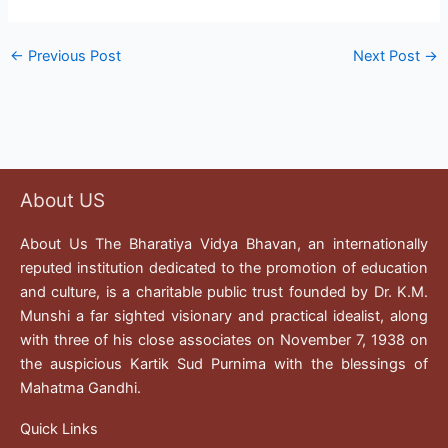
←
Previous Post
Next Post
→
About US
About Us The Bharatiya Vidya Bhavan, an internationally
reputed institution dedicated to the promotion of education
and culture, is a charitable public trust founded by Dr. K.M.
Munshi a far sighted visionary and practical idealist, along
with three of his close associates on November 7, 1938 on
the auspicious Kartik Sud Purnima with the blessings of
Mahatma Gandhi.
Quick Links