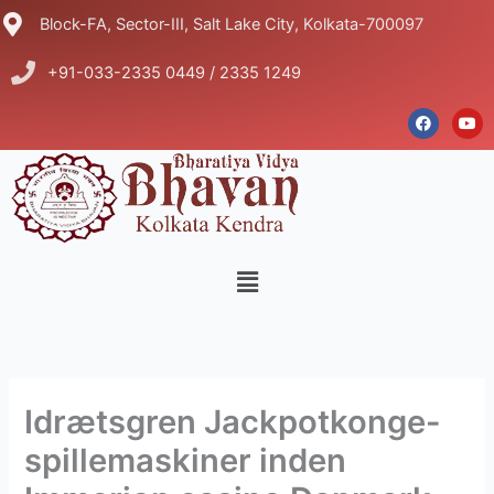
Skip
Block-FA, Sector-III, Salt Lake City, Kolkata-700097
to
content
+91-033-2335 0449 / 2335 1249
F
Y
a
o
c
u
e
t
b
u
o
b
o
e
k
Menu
Idrætsgren Jackpotkonge-
spillemaskiner inden