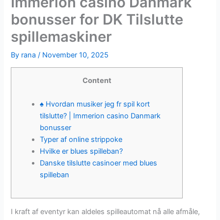
Immerion casino Danmark
bonusser for DK Tilslutte
spillemaskiner
By
rana
/
November 10, 2025
Content
♠ Hvordan musiker jeg fr spil kort
tilslutte? | Immerion casino Danmark
bonusser
Typer af online strippoke
Hvilke er blues spilleban?
Danske tilslutte casinoer med blues
spilleban
I kraft af eventyr kan aldeles spilleautomat nå alle afmåle,