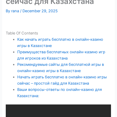
сейчас для Казахстана
By
rana
/
December 29, 2025
Table Of Contents
Как начать играть бесплатно в онлайн-казино
игры в Казахстане
Преимущества бесплатных онлайн-казино игр
для игроков из Казахстана
Рекомендуемые сайты для бесплатной игры в
онлайн-казино игры в Казахстане
Начать играть бесплатно в онлайн-казино игры
сейчас – простой гайд для Казахстана
Ваши вопросы-ответы по онлайн-казино для
Казахстана: