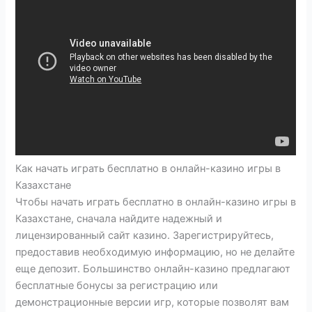
Как начать играть бесплатно в онлайн-казино игры в
Казахстане
Чтобы начать играть бесплатно в онлайн-казино игры в
Казахстане, сначала найдите надежный и
лицензированный сайт казино. Зарегистрируйтесь,
предоставив необходимую информацию, но не делайте
еще депозит. Большинство онлайн-казино предлагают
бесплатные бонусы за регистрацию или
демонстрационные версии игр, которые позволят вам