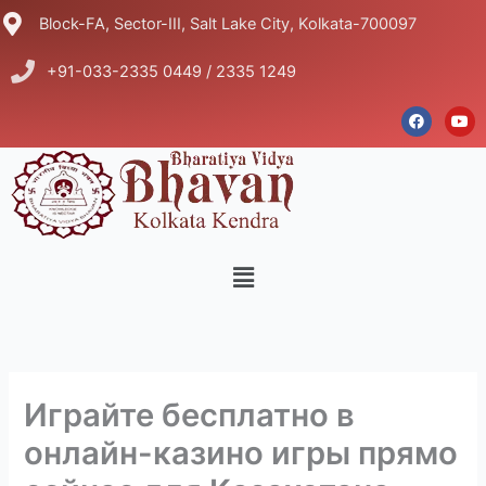
Skip
Block-FA, Sector-III, Salt Lake City, Kolkata-700097
to
content
+91-033-2335 0449 / 2335 1249
F
Y
a
o
c
u
e
t
b
u
o
b
o
e
k
Menu
Играйте бесплатно в
онлайн-казино игры прямо