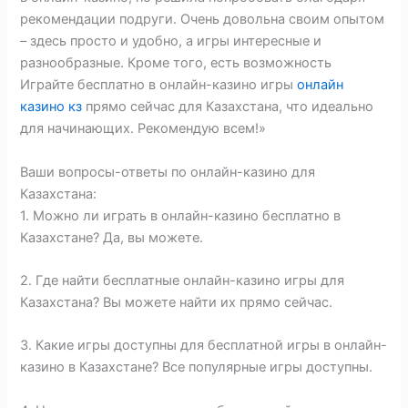
рекомендации подруги. Очень довольна своим опытом
– здесь просто и удобно, а игры интересные и
разнообразные. Кроме того, есть возможность
Играйте бесплатно в онлайн-казино игры
онлайн
казино кз
прямо сейчас для Казахстана, что идеально
для начинающих. Рекомендую всем!»
Ваши вопросы-ответы по онлайн-казино для
Казахстана:
1. Можно ли играть в онлайн-казино бесплатно в
Казахстане? Да, вы можете.
2. Где найти бесплатные онлайн-казино игры для
Казахстана? Вы можете найти их прямо сейчас.
3. Какие игры доступны для бесплатной игры в онлайн-
казино в Казахстане? Все популярные игры доступны.