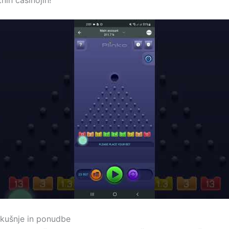
Izkušnje in ponudbe