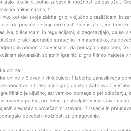
onujajo izkušnjo, polno zabave in možnosti za zaslužek. Gre 
tevilnih online casinojih.
linko kot del svoje zbirke igric, vključno z različicami in z
ocije, da povečajo svoje možnosti za zaslužek, medtem ko i
sljive, z licencami in regulacijami, ki zagotavljajo, da so v 
 izkušeni igralci uporabijo strategijo in matematiko, da po
podporo in pomoč v slovenščini, da pomagajo igralcem, če i
ušnjah slovenskih spletnih igralnic z igro Plinko najdete v r
nka online
ka online v Sloveniji vključujejo: 1 Izberite zanesljivega pon
ne ponudbe in brezplačne igre, da izboljšate svoje veščine
h igre Plinko je ključno, saj vam bo pomagalo pri odločanju, 
unkovnega padca, pri čemer postavljate večjo stavo na števi
ubljenih sredstev s povečanimi stavami; 7 Iskanje in preučevan
am pomagalo povečati možnosti za zmagovanje.
 veliko zabave in užitka. Imel sem priložnost igrati na spletn