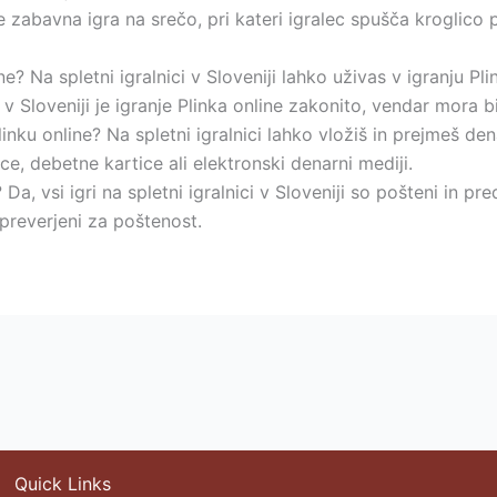
je zabavna igra na srečo, pri kateri igralec spušča kroglico p
ine? Na spletni igralnici v Sloveniji lahko uživas v igranju P
 v Sloveniji je igranje Plinka online zakonito, vendar mora bit
inku online? Na spletni igralnici lahko vložiš in prejmeš d
ce, debetne kartice ali elektronski denarni mediji.
 Da, vsi igri na spletni igralnici v Sloveniji so pošteni in pre
n preverjeni za poštenost.
Quick Links