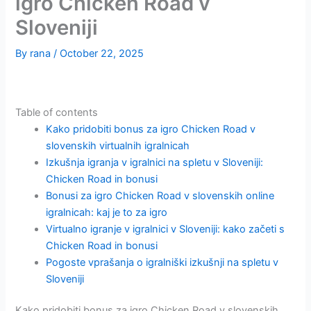
igro Chicken Road v
Sloveniji
By
rana
/
October 22, 2025
Table of contents
Kako pridobiti bonus za igro Chicken Road v
slovenskih virtualnih igralnicah
Izkušnja igranja v igralnici na spletu v Sloveniji:
Chicken Road in bonusi
Bonusi za igro Chicken Road v slovenskih online
igralnicah: kaj je to za igro
Virtualno igranje v igralnici v Sloveniji: kako začeti s
Chicken Road in bonusi
Pogoste vprašanja o igralniški izkušnji na spletu v
Sloveniji
Kako pridobiti bonus za igro Chicken Road v slovenskih