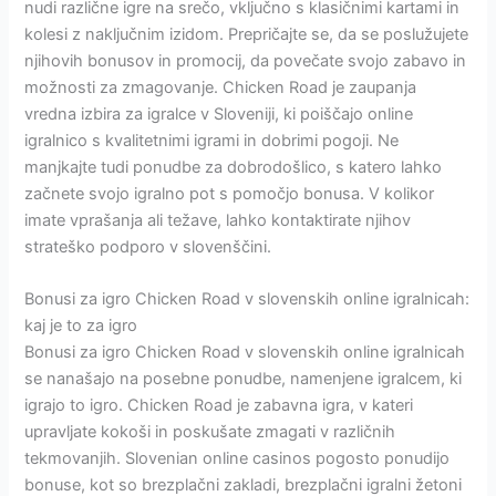
nudi različne igre na srečo, vključno s klasičnimi kartami in
kolesi z naključnim izidom. Prepričajte se, da se poslužujete
njihovih bonusov in promocij, da povečate svojo zabavo in
možnosti za zmagovanje. Chicken Road je zaupanja
vredna izbira za igralce v Sloveniji, ki poiščajo online
igralnico s kvalitetnimi igrami in dobrimi pogoji. Ne
manjkajte tudi ponudbe za dobrodošlico, s katero lahko
začnete svojo igralno pot s pomočjo bonusa. V kolikor
imate vprašanja ali težave, lahko kontaktirate njihov
strateško podporo v slovenščini.
Bonusi za igro Chicken Road v slovenskih online igralnicah:
kaj je to za igro
Bonusi za igro Chicken Road v slovenskih online igralnicah
se nanašajo na posebne ponudbe, namenjene igralcem, ki
igrajo to igro. Chicken Road je zabavna igra, v kateri
upravljate kokoši in poskušate zmagati v različnih
tekmovanjih. Slovenian online casinos pogosto ponudijo
bonuse, kot so brezplačni zakladi, brezplačni igralni žetoni